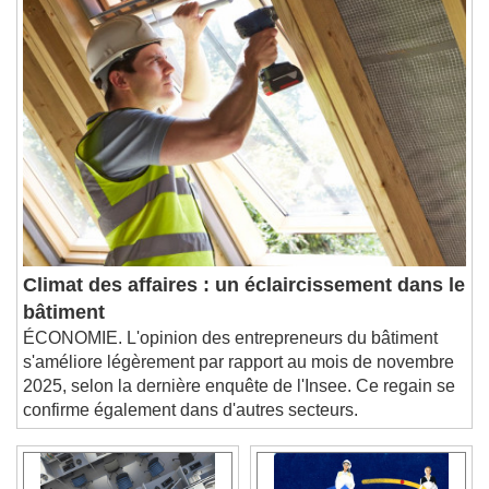
1x
Playback Rate
Chapters
Chapters
Descriptions
descriptions off
, selected
Subtitles
subtitles settings
, opens subtitles
settings dialog
subtitles off
, selected
Climat des affaires : un éclaircissement dans le
Audio Track
bâtiment
ÉCONOMIE. L'opinion des entrepreneurs du bâtiment
Picture-in-Picture
Fullscreen
s'améliore légèrement par rapport au mois de novembre
This is a modal window.
2025, selon la dernière enquête de l'Insee. Ce regain se
Beginning of dialog window. Escape will cancel
confirme également dans d'autres secteurs.
and close the window.
Text