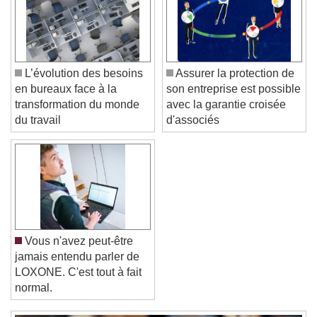
Color
Opacity
Text Background
Color
Opacity
L’évolution des besoins
Assurer la protection de
Caption Area Background
en bureaux face à la
son entreprise est possible
transformation du monde
avec la garantie croisée
Color
Opacity
du travail
d'associés
Font Size
Text Edge Style
Font Family
Vous n'avez peut-être
jamais entendu parler de
LOXONE. C'est tout à fait
Reset
Done
normal.
Close Modal Dialog