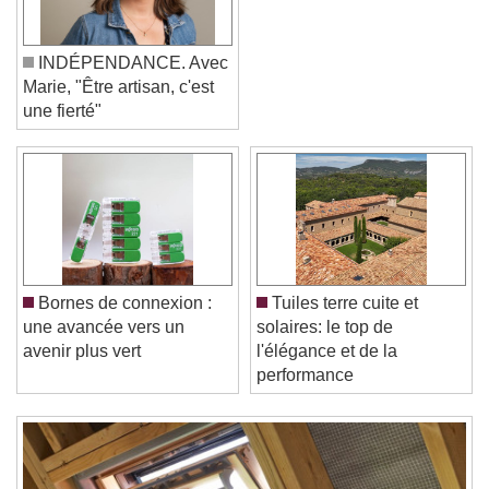
INDÉPENDANCE. Avec
Marie, "Être artisan, c'est
une fierté"
Video Player is loading.
Play Video
Play
Skip Backward
Skip Forward
Bornes de connexion :
Tuiles terre cuite et
Unmute
une avancée vers un
solaires: le top de
Current Time
0:00
avenir plus vert
l'élégance et de la
/
performance
Duration
-:-
Loaded
:
0%
Stream Type
LIVE
Seek to live, currently behind live
LIVE
Remaining Time
-
0:00