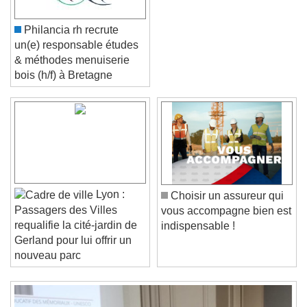
Philancia rh recrute
un(e) responsable études
& méthodes menuiserie
bois (h/f) à Bretagne
Video Player is loading.
Play Video
Play
Skip Backward
Skip Forward
Unmute
Current Time
0:00
Lyon :
Choisir un assureur qui
/
Passagers des Villes
vous accompagne bien est
Duration
-:-
requalifie la cité-jardin de
indispensable !
Loaded
:
0%
Gerland pour lui offrir un
Stream Type
LIVE
nouveau parc
Seek to live, currently behind live
LIVE
Remaining Time
-
0:00