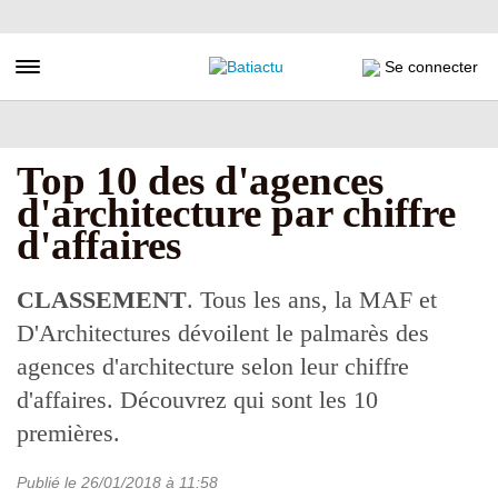
Aller
au
contenu
Toggle navigation
Se connecter
principal
Top 10 des d'agences
d'architecture par chiffre
d'affaires
CLASSEMENT
. Tous les ans, la MAF et
D'Architectures dévoilent le palmarès des
agences d'architecture selon leur chiffre
d'affaires. Découvrez qui sont les 10
premières.
Publié le
26/01/2018
à 11:58