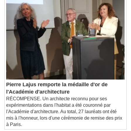
1x
Playback Rate
Chapters
Chapters
Descriptions
descriptions off
, selected
Subtitles
subtitles settings
, opens subtitles
settings dialog
subtitles off
, selected
Audio Track
Picture-in-Picture
Fullscreen
Pierre Lajus remporte la médaille d'or de
This is a modal window.
l'Académie d'architecture
Beginning of dialog window. Escape will cancel
RÉCOMPENSE. Un architecte reconnu pour ses
and close the window.
expérimentations dans l'habitat a été couronné par
Text
l'Académie d'architecture. Au total, 27 lauréats ont été
mis à l'honneur, lors d'une cérémonie de remise des prix
Color
Opacity
à Paris.