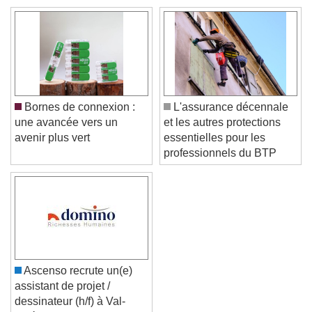
Text Background
Color
Opacity
Caption Area Background
Color
Opacity
Font Size
Bornes de connexion :
L'assurance décennale
une avancée vers un
et les autres protections
avenir plus vert
essentielles pour les
Text Edge Style
professionnels du BTP
Font Family
Reset
Done
Close Modal Dialog
Ascenso recrute un(e)
End of dialog window.
assistant de projet /
dessinateur (h/f) à Val-