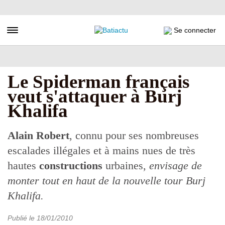
Aller
au
contenu
Toggle navigation
Se connecter
principal
Le Spiderman français
veut s'attaquer à Burj
Khalifa
Alain Robert
, connu pour ses nombreuses
escalades illégales et à mains nues de très
hautes
constructions
urbaines,
envisage de
monter tout en haut de la nouvelle tour Burj
Khalifa.
Publié le
18/01/2010