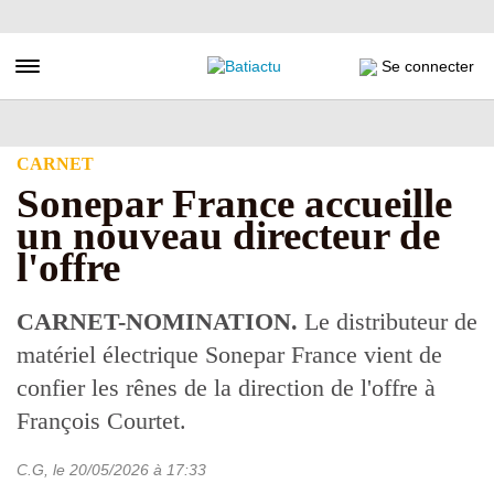
Aller
au
contenu
Toggle navigation
Se connecter
principal
CARNET
Sonepar France accueille
un nouveau directeur de
l'offre
CARNET-NOMINATION.
Le distributeur de
matériel électrique Sonepar France vient de
confier les rênes de la direction de l'offre à
François Courtet.
C.G
, le
20/05/2026
à 17:33