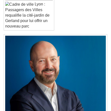
Lyon :
Reset
Done
Passagers des Villes
Close Modal Dialog
requalifie la cité-jardin de
End of dialog window.
Gerland pour lui offrir un
nouveau parc