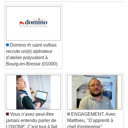
performance
Domino rh saint vulbas
recrute un(e) opérateur
d'atelier polyvalent à
Bourg-en-Bresse (01000)
Video Player is loading.
Play Video
Play
Skip Backward
Skip Forward
Unmute
Current Time
0:00
Vous n'avez peut-être
ENGAGEMENT. Avec
/
jamais entendu parler de
Matthieu, "D'apprenti à
Duration
-:-