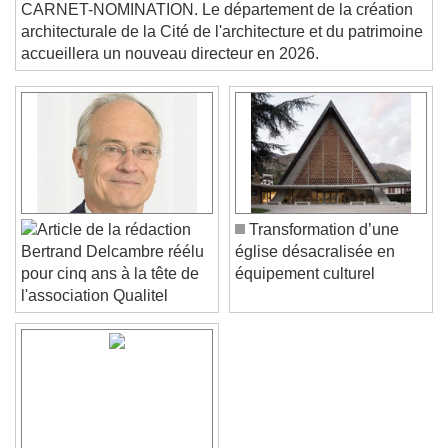
équipe de direction
Beginning of dialog window. Escape will cancel
CARNET-NOMINATION. Le département de la création
and close the window.
architecturale de la Cité de l'architecture et du patrimoine
Text
accueillera un nouveau directeur en 2026.
Color
Opacity
Text Background
Color
Opacity
Caption Area Background
Transformation d’une
Color
Opacity
église désacralisée en
Bertrand Delcambre réélu
Font Size
équipement culturel
pour cinq ans à la tête de
l'association Qualitel
Text Edge Style
Font Family