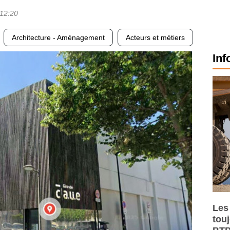
12:20
Architecture - Aménagement
Acteurs et métiers
Inf
Les
tou