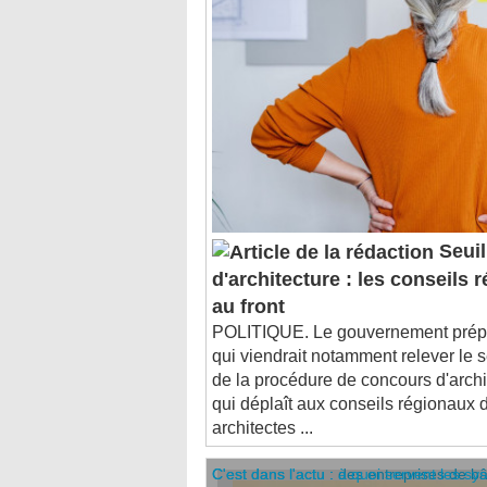
Seuil
d'architecture : les conseils
au front
POLITIQUE. Le gouvernement prépa
qui viendrait notamment relever le
de la procédure de concours d'arch
qui déplaît aux conseils régionaux 
architectes ...
C'est dans l'actu : des entreprises de b
C'est dans l'actu : à quoi servent les sy