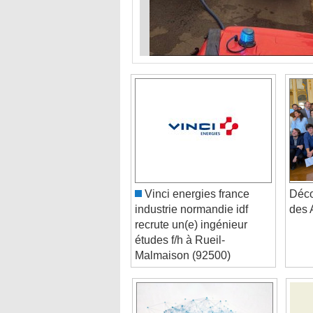
Vinci energies france
Déco
industrie normandie idf
des 
recrute un(e) ingénieur
études f/h à Rueil-
Malmaison (92500)