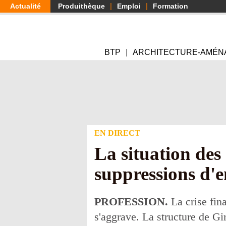
Aller
Actualité
Produithèque
Emploi
Formation
au
contenu
principal
BTP
ARCHITECTURE-AMÉN
EN DIRECT
La situation des
suppressions d'
PROFESSION.
La crise fina
s'aggrave. La structure de G