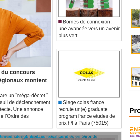
Bornes de connexion :
une avancée vers un avenir
plus vert
 du concours
 régionaux montent
re un "méga-décret "
 seuil de déclenchement
Siege colas france
itecte. Une annonce
recrute un(e) graduate
de l'Ordre des
program france etudes de
Pr
prix h/f à Paris (75015)
âtiment se mobilisent sur les incendies en Gironde
stèmes intelligents dans le bâtiment ?