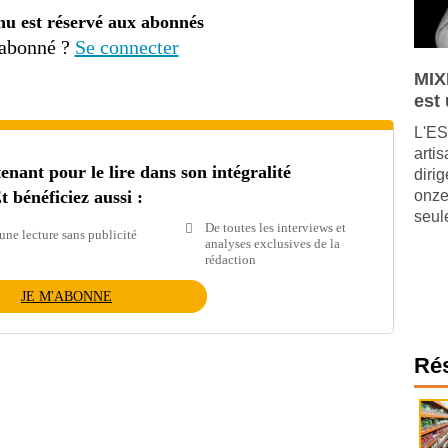
nu est réservé aux abonnés
 abonné ?
Se connecter
MIX
est
L'ES
arti
ant pour le lire dans son intégralité
diri
t bénéficiez aussi :
onze
seul
De toutes les interviews et
une lecture sans publicité
analyses exclusives de la
rédaction
JE M'ABONNE
Ré