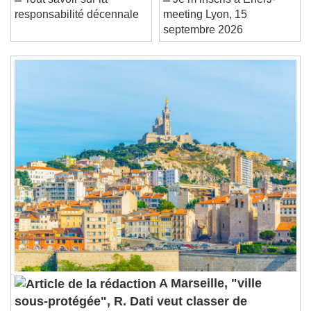
Current Time
0:00
Tout savoir sur la
Je m’inscris à EnerJ-
/
responsabilité décennale
meeting Lyon, 15
Duration
-:-
septembre 2026
Loaded
:
0%
Stream Type
LIVE
Seek to live, currently behind live
LIVE
Remaining Time
-
0:00
1x
Playback Rate
Chapters
Chapters
Descriptions
descriptions off
, selected
Subtitles
subtitles settings
, opens subtitles
settings dialog
subtitles off
, selected
Audio Track
A Marseille, "ville