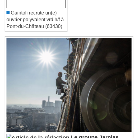
Font Family
Guintoli recrute un(e)
ouvrier polyvalent vrd h/f à
Reset
Done
Pont-du-Château (63430)
Close Modal Dialog
End of dialog window.