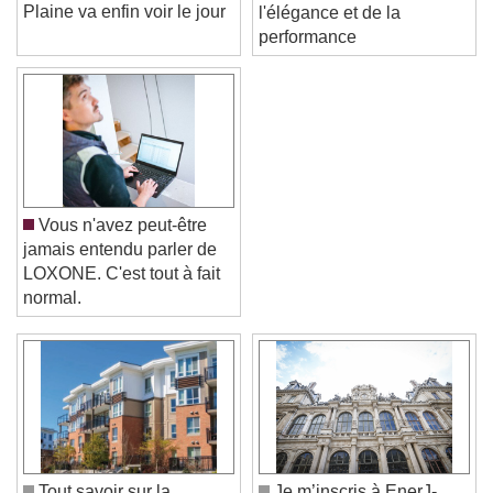
la ZAC de la Grande
solaires: le top de
Plaine va enfin voir le jour
l'élégance et de la
performance
Vous n'avez peut-être
jamais entendu parler de
LOXONE. C'est tout à fait
normal.
Video Player is loading.
Play Video
Play
Skip Backward
Skip Forward
Unmute