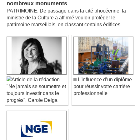
sous-protégée", R. Dati veut classer de
Picture-in-Picture
Fullscreen
This is a modal window.
nombreux monuments
PATRIMOINE. De passage dans la cité phocéenne, la
Beginning of dialog window. Escape will cancel
ministre de la Culture a affirmé vouloir protéger le
and close the window.
patrimoine marseillais, en classant certains édifices.
Text
Color
Opacity
Text Background
Color
Opacity
Caption Area Background
L'influence d’un diplôme
pour réussir votre carrière
"Ne jamais se soumettre et
Color
Opacity
professionnelle
toujours investir dans le
Font Size
progrès", Carole Delga
Text Edge Style