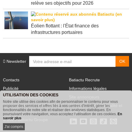
relève ses objectifs pour 2026
Éolien flottant : l'État finance des
infrastructures portuaires
Newsletter
Contacts
Batiactu Recrute
Publicité
Informations légales
UTILISATION DES COOKIES
Abonnement Batiactu
Site annonceurs
Notre site utilise des cookies afin de personnaliser le contenu pour vous
Voir les contenus+ de Batiactu
Politique de confidentialité et
proposer des services et offres liés à vos centres d'intérêt, gérer les
fonctionnalités de notre site et réaliser des analyses statistiques. En
cookies
poursuivant votre navigation, vous acceptez l’utilisation de ces cookies.
En
savoir plus
© 2026 Batiactu Groupe
J'ai compris