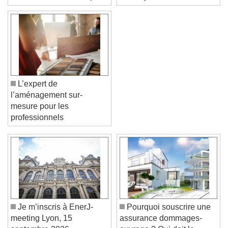
Plaine va enfin voir le jour
avenir plus vert
L’expert de
l’aménagement sur-
mesure pour les
professionnels
Video Player is loading.
Play Video
Play
Skip Backward
Skip Forward
Unmute
Je m’inscris à EnerJ-
Pourquoi souscrire une
Current Time
0:00
meeting Lyon, 15
assurance dommages-