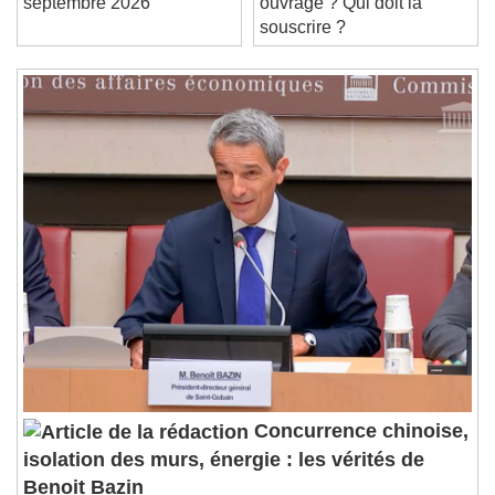
/
septembre 2026
ouvrage ? Qui doit la
Duration
-:-
souscrire ?
Loaded
:
0%
Stream Type
LIVE
Seek to live, currently behind live
LIVE
Remaining Time
-
0:00
1x
Playback Rate
Chapters
Chapters
Descriptions
descriptions off
, selected
Subtitles
subtitles settings
, opens subtitles
settings dialog
subtitles off
, selected
Audio Track
Concurrence chinoise,
isolation des murs, énergie : les vérités de
Picture-in-Picture
Fullscreen