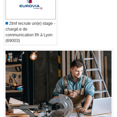
Reset
Done
Close Modal Dialog
2tmf recrute un(e) stage -
End of dialog window.
chargé.e de
communication f/h à Lyon
(69003)