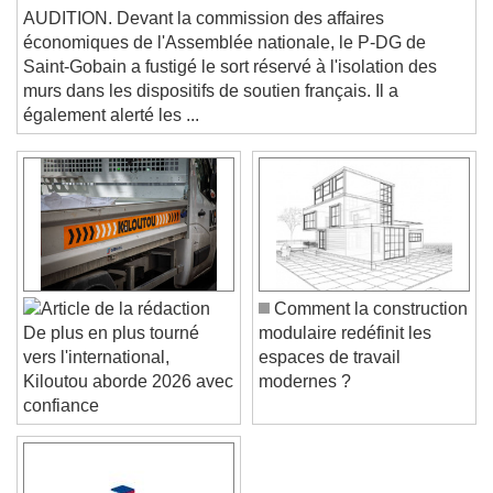
This is a modal window.
Benoit Bazin
AUDITION. Devant la commission des affaires
Beginning of dialog window. Escape will cancel
économiques de l'Assemblée nationale, le P-DG de
and close the window.
Saint-Gobain a fustigé le sort réservé à l'isolation des
Text
murs dans les dispositifs de soutien français. Il a
également alerté les ...
Color
Opacity
Text Background
Color
Opacity
Caption Area Background
Color
Opacity
Comment la construction
Font Size
modulaire redéfinit les
De plus en plus tourné
espaces de travail
vers l'international,
modernes ?
Kiloutou aborde 2026 avec
Text Edge Style
confiance
Font Family