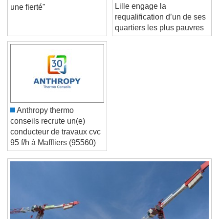
Métropole Européenne de
Marie, "Être artisan, c'est
Caption Area Background
Lille engage la
une fierté"
requalification d’un de ses
Color
Opacity
quartiers les plus pauvres
Font Size
Text Edge Style
Font Family
Anthropy thermo
conseils recrute un(e)
conducteur de travaux cvc
Reset
Done
95 f/h à Maffliers (95560)
Close Modal Dialog
End of dialog window.