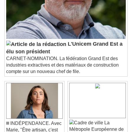
Chapters
Descriptions
descriptions off
, selected
Subtitles
subtitles settings
, opens subtitles
settings dialog
subtitles off
, selected
L'Unicem Grand Est a
Audio Track
élu son président
Picture-in-Picture
Fullscreen
CARNET-NOMINATION. La fédération Grand Est des
This is a modal window.
industries extractives et des matériaux de construction
compte sur un nouveau chef de file.
Beginning of dialog window. Escape will cancel
and close the window.
Text
Color
Opacity
Text Background
La
INDÉPENDANCE. Avec
Color
Opacity