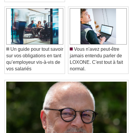
"soleil" ?
Video Player is loading.
Play Video
Play
Skip Backward
Skip Forward
Un guide pour tout savoir
Vous n'avez peut-être
Unmute
sur vos obligations en tant
jamais entendu parler de
Current Time
0:00
qu’employeur vis-à-vis de
LOXONE. C'est tout à fait
/
vos salariés
normal.
Duration
-:-
Loaded
:
0%
Stream Type
LIVE
Seek to live, currently behind live
LIVE
Remaining Time
-
0:00
1x
Playback Rate
Chapters