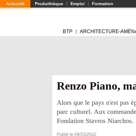
Aller
Actualité
Produithèque
Emploi
Formation
au
contenu
principal
BTP
ARCHITECTURE-AMÉN
Renzo Piano, maî
Alors que le pays n'est pas é
parc culturel. Aux commandes
Fondation Stavros Niarchos.
Publié le
04/10/2012