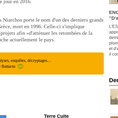
le jour en 2016.
ENG
"D'a
s Niarchos porte le nom d'un des derniers grands
Grèce, mort en 1996. Celle-ci s'implique
L'ES
appr
rojets afin «d'atténuer les retombées de la
demi
che actuellement le pays.
plom
et d
il co
alyses, enquêtes, décryptages…
e Batiactu
Der
Parking et garages