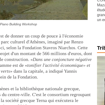
CONJ
Maza
étude
gran
un e
Piano Building Workshop
 est de donner un coup de pouce à l'économie
u parc culturel d'Athènes, imaginé par Renzo
i, selon la Fondation Stavros Niarchos. Cette
Tri
projet d'un montant de 566 millions d'euros, dont
le construction. «
Dans une conjoncture négative
gramme est de «
tonifier l'activité économique» et
 verts
» dans la capitale, a indiqué Yannis
ein de la Fondation.
hènes et la bibliothèque nationale grecque,
 du centre-ville. C'est le consortium regroupant
t la société grecque Terna qui exécutera le