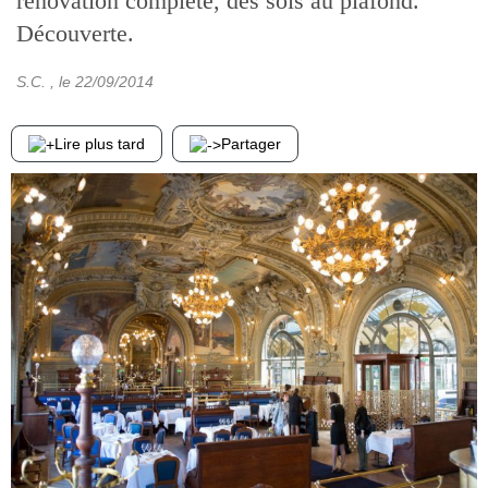
rénovation complète, des sols au plafond.
Découverte.
S.C.
, le
22/09/2014
Lire plus tard
Partager