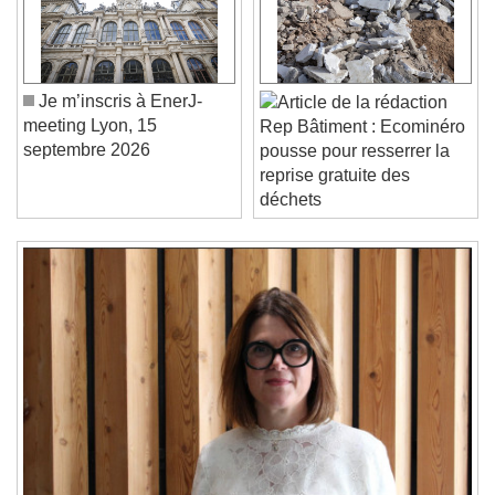
Play Video
Play
Skip Backward
Skip Forward
Unmute
Current Time
0:00
/
Je m’inscris à EnerJ-
Duration
-:-
meeting Lyon, 15
Rep Bâtiment : Ecominéro
Loaded
:
0%
Stream Type
LIVE
septembre 2026
pousse pour resserrer la
Seek to live, currently behind live
LIVE
reprise gratuite des
Remaining Time
-
0:00
déchets
1x
Playback Rate
Chapters
Chapters
Descriptions
descriptions off
, selected
Subtitles
subtitles settings
, opens subtitles
settings dialog