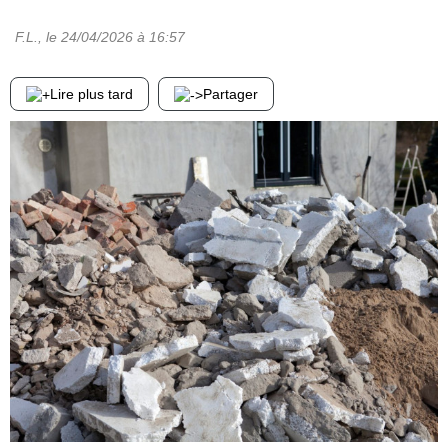
F.L.
, le
24/04/2026
à 16:57
Lire plus tard
Partager