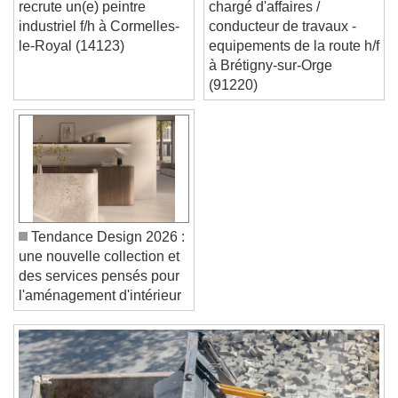
Masselin fabrication
Aximum recrute un(e)
Text Edge Style
recrute un(e) peintre
chargé d'affaires /
industriel f/h à Cormelles-
conducteur de travaux -
le-Royal (14123)
equipements de la route h/f
Font Family
à Brétigny-sur-Orge
(91220)
Reset
Done
Close Modal Dialog
End of dialog window.
Tendance Design 2026 :
une nouvelle collection et
des services pensés pour
l'aménagement d'intérieur