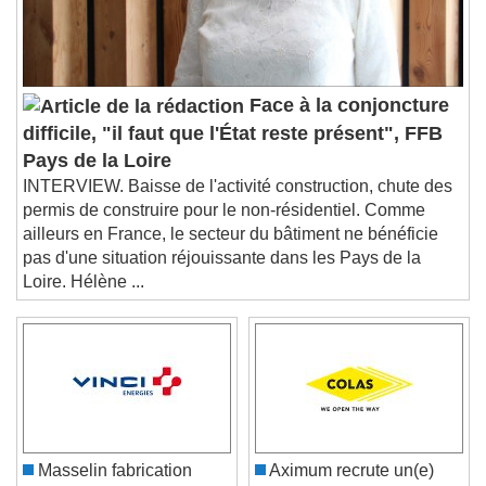
subtitles off
, selected
Audio Track
Picture-in-Picture
Fullscreen
This is a modal window.
Face à la conjoncture
Beginning of dialog window. Escape will cancel
difficile, "il faut que l'État reste présent", FFB
and close the window.
Pays de la Loire
Text
INTERVIEW. Baisse de l'activité construction, chute des
permis de construire pour le non-résidentiel. Comme
Color
Opacity
ailleurs en France, le secteur du bâtiment ne bénéficie
Text Background
pas d'une situation réjouissante dans les Pays de la
Loire. Hélène ...
Color
Opacity
Caption Area Background
Color
Opacity
Font Size