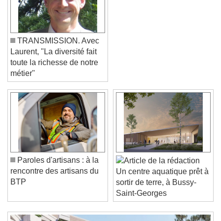
TRANSMISSION. Avec
Laurent, "La diversité fait
toute la richesse de notre
métier"
Video Player is loading.
Play Video
Play
Skip Backward
Skip Forward
Unmute
Current Time
0:00
Paroles d'artisans : à la
/
rencontre des artisans du
Un centre aquatique prêt à
Duration
-:-
BTP
sortir de terre, à Bussy-
Loaded
:
0%
Stream Type
LIVE
Saint-Georges
Seek to live, currently behind live
LIVE
Remaining Time
-
0:00