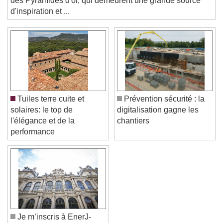
des Pyramides d'or, qui demeurent une grande source
Color
Opacity
d'inspiration et ...
Text Background
Color
Opacity
Caption Area Background
Color
Opacity
Font Size
Tuiles terre cuite et
Prévention sécurité : la
solaires: le top de
digitalisation gagne les
l'élégance et de la
chantiers
Text Edge Style
performance
Font Family
Reset
Done
Close Modal Dialog