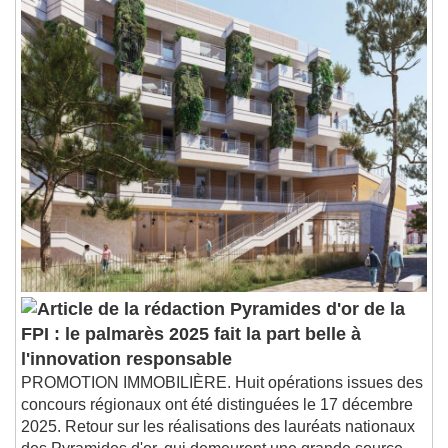
1x
Playback Rate
Chapters
Chapters
Descriptions
descriptions off
, selected
Subtitles
subtitles settings
, opens subtitles
settings dialog
subtitles off
, selected
Audio Track
Pyramides d'or de la
Picture-in-Picture
Fullscreen
FPI : le palmarès 2025 fait la part belle à
This is a modal window.
l'innovation responsable
Beginning of dialog window. Escape will cancel
and close the window.
PROMOTION IMMOBILIÈRE. Huit opérations issues des
concours régionaux ont été distinguées le 17 décembre
Text
2025. Retour sur les réalisations des lauréats nationaux