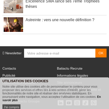
Excellence SMA lance ses 7ème Trophées
thèses
Astreinte : vers une nouvelle définition ?
Newsletter
Contacts
Batiactu Recrute
Publicité
Informations légales
UTILISATION DES COOKIES
Abonnement Batiactu
Site annonceurs
Notre site utilise des cookies afin de personnaliser le contenu pour vous
proposer des services et offres liés à vos centres d'intérêt, gérer les
Voir les contenus+ de Batiactu
Politique de confidentialité et
fonctionnalités de notre site et réaliser des analyses statistiques. En
poursuivant votre navigation, vous acceptez l’utilisation de ces cookies.
En
cookies
savoir plus
© 2026 Batiactu Groupe
J'ai compris