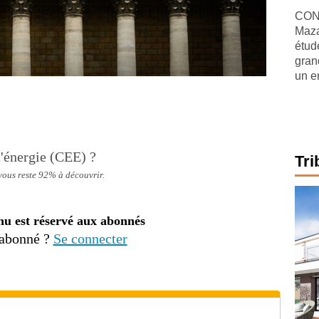
CONJ
Maza
étude
gran
un e
d'énergie (CEE) ?
Tri
 vous reste 92% à découvrir.
nu est réservé aux abonnés
 abonné ?
Se connecter