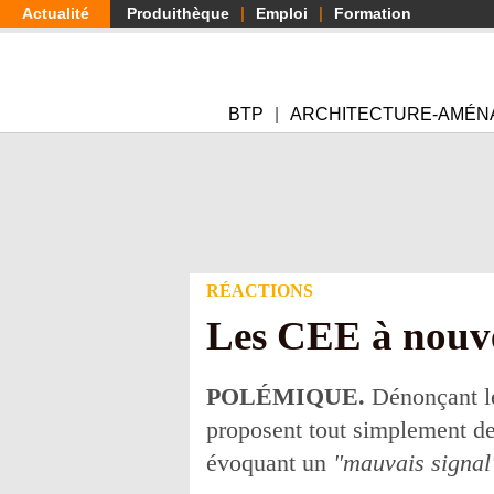
Aller
Actualité
Produithèque
Emploi
Formation
au
contenu
principal
BTP
ARCHITECTURE-AMÉN
RÉACTIONS
Les CEE à nouve
POLÉMIQUE.
Dénonçant le
proposent tout simplement de
évoquant un
"mauvais signal