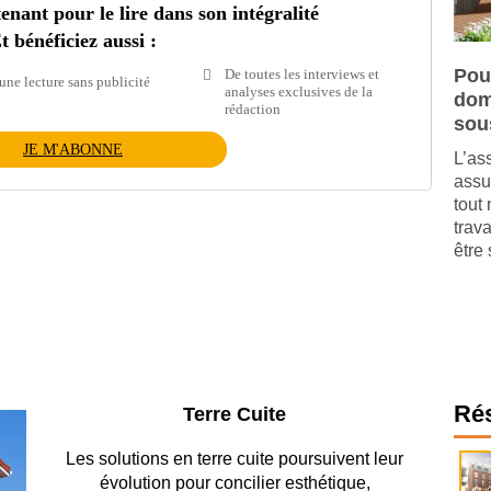
ant pour le lire dans son intégralité
t bénéficiez aussi :
Pou
De toutes les interviews et
une lecture sans publicité
analyses exclusives de la
dom
rédaction
sou
JE M'ABONNE
L’as
assu
tout 
trav
être 
Ré
Parking et garages
Entre circulation, sécurisation des accès, durabilité
des revêtements et intégration…