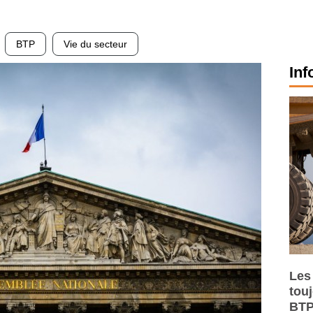
BTP
Vie du secteur
Inf
Les
tou
BTP