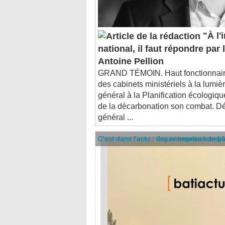
"À l'
national, il faut répondre par l
Antoine Pellion
GRAND TÉMOIN. Haut fonctionnair
des cabinets ministériels à la lumièr
général à la Planification écologique
de la décarbonation son combat. Dé
général ...
C'est dans l'actu : des entreprises de b
C'est dans l'actu : à quoi servent les sy