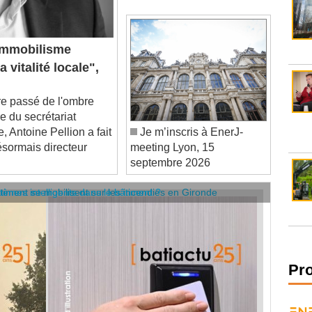
immobilisme
a vitalité locale",
e passé de l'ombre
e du secrétariat
, Antoine Pellion a fait
Je m’inscris à EnerJ-
sormais directeur
meeting Lyon, 15
septembre 2026
âtiment se mobilisent sur les incendies en Gironde
stèmes intelligents dans le bâtiment ?
Pr