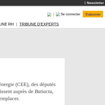
Newsletter
Se connecter
S'abonner
UNE RH
TRIBUNE D'EXPERTS
'énergie (CEE), des députés
gissent auprès de
Batiactu
,
remplacer.