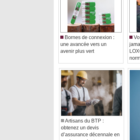
Bornes de connexion :
Vou
une avancée vers un
jama
avenir plus vert
LOXO
norm
Artisans du BTP :
obtenez un devis
d’assurance décennale en
quelques minutes