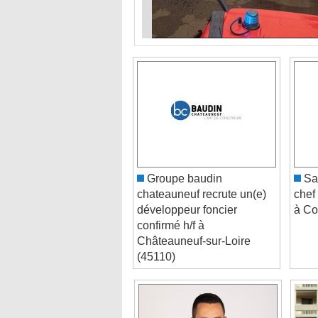
Groupe baudin
Sai
chateauneuf recrute un(e)
chef 
développeur foncier
à Co
confirmé h/f à
Châteauneuf-sur-Loire
(45110)