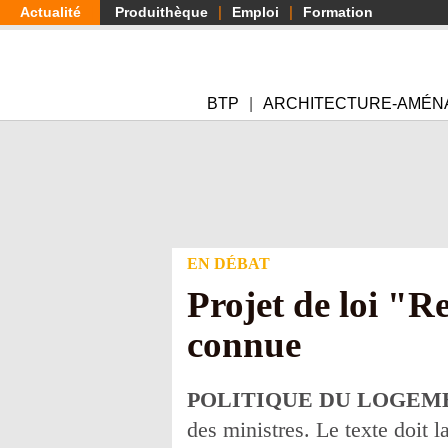
Aller
Actualité
Produithèque
Emploi
Formation
au
contenu
principal
BTP
ARCHITECTURE-AMÉN
EN DÉBAT
Projet de loi "R
connue
POLITIQUE DU LOGEM
des ministres. Le texte doit