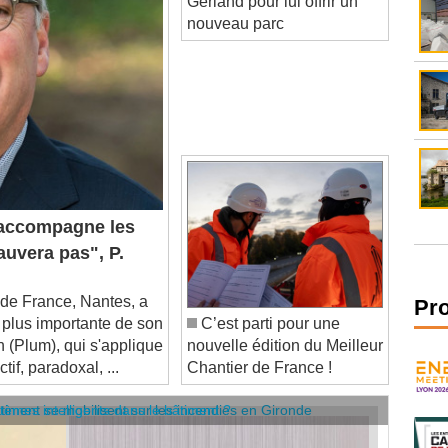
nouveau parc
accompagne les
auvera pas", P.
de France, Nantes, a
a plus importante de son
C’est parti pour une
Pr
n (Plum), qui s'applique
nouvelle édition du Meilleur
if, paradoxal, ...
Chantier de France !
âtiment se mobilisent sur les incendies en Gironde
stèmes intelligents dans le bâtiment ?