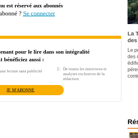
nu est réservé aux abonnés
 abonné ?
Se connecter
La 
des
Le p
ant pour le lire dans son intégralité
des 
t bénéficiez aussi :
édif
De toutes les interviews et
pére
une lecture sans publicité
analyses exclusives de la
cont
rédaction
JE M'ABONNE
Ré