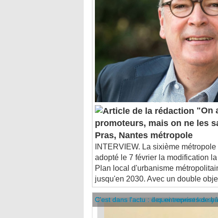
"On 
promoteurs, mais on ne les s
Pras, Nantes métropole
INTERVIEW. La sixième métropole 
adopté le 7 février la modification l
Plan local d'urbanisme métropolitai
jusqu'en 2030. Avec un double object
C'est dans l'actu : des entreprises de b
C'est dans l'actu : à quoi servent les sy