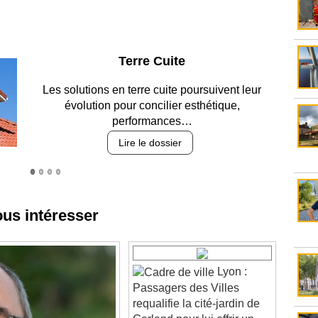
Parking et garages
Entre circulation, sécurisation des accès, durabilité
des revêtements et intégration…
Lire le dossier
ous intéresser
Lyon :
Passagers des Villes
requalifie la cité-jardin de
Gerland pour lui offrir un