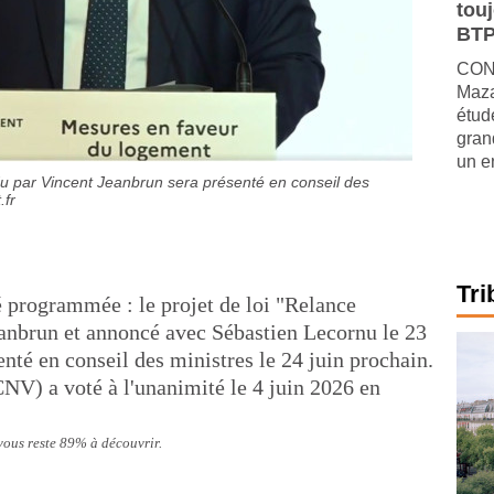
tou
BTP
CONJ
Maza
étude
gran
un e
u par Vincent Jeanbrun sera présenté en conseil des
fr
Tri
té programmée : le projet de loi "Relance
anbrun et annoncé avec Sébastien Lecornu le 23
nté en conseil des ministres le 24 juin prochain.
CNV) a voté à l'unanimité le 4 juin 2026 en
 vous reste 89% à découvrir.