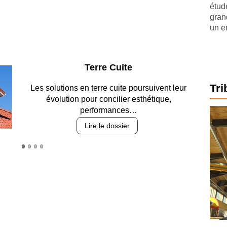
étude
gran
un e
Parking et garages
Tri
Entre circulation, sécurisation des accès,
durabilité des revêtements et intégration…
Lire le dossier