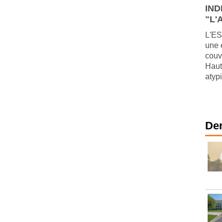
IND
"L'A
L'ES
une 
couv
Haut
atypi
Der