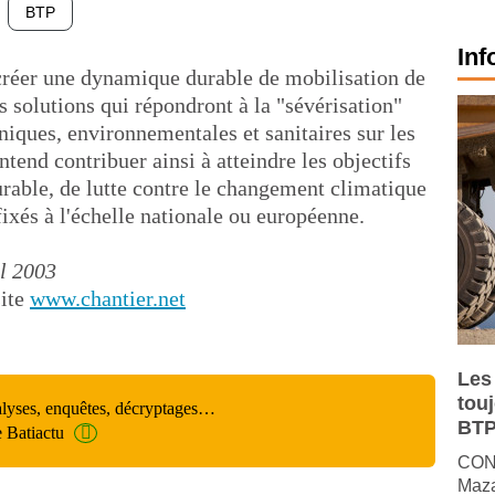
BTP
Inf
 créer une dynamique durable de mobilisation de
es solutions qui répondront à la "sévérisation"
ques, environnementales et sanitaires sur les
entend contribuer ainsi à atteindre les objectifs
able, de lutte contre le changement climatique
ixés à l'échelle nationale ou européenne.
il 2003
site
www.chantier.net
Les
tou
alyses, enquêtes, décryptages…
BTP
e Batiactu
CONJ
Maza