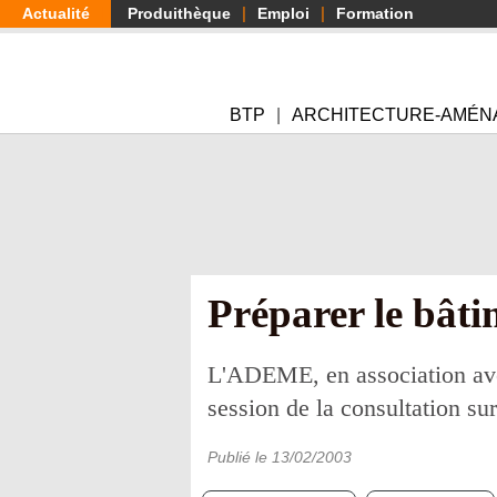
Aller
Actualité
Produithèque
Emploi
Formation
au
contenu
principal
BTP
ARCHITECTURE-AMÉN
Préparer le bâti
L'ADEME, en association ave
session de la consultation su
Publié le
13/02/2003