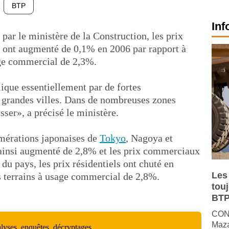
BTP
Inf
 par le ministère de la Construction, les prix
s ont augmenté de 0,1% en 2006 par rapport à
age commercial de 2,3%.
lique essentiellement par de fortes
 grandes villes. Dans de nombreuses zones
isser», a précisé le ministère.
omérations japonaises de
Tokyo
, Nagoya et
t ainsi augmenté de 2,8% et les prix commerciaux
du pays, les prix résidentiels ont chuté en
Les
s terrains à usage commercial de 2,8%.
tou
BTP
CONJ
Maza
alyses, enquêtes, décryptages…