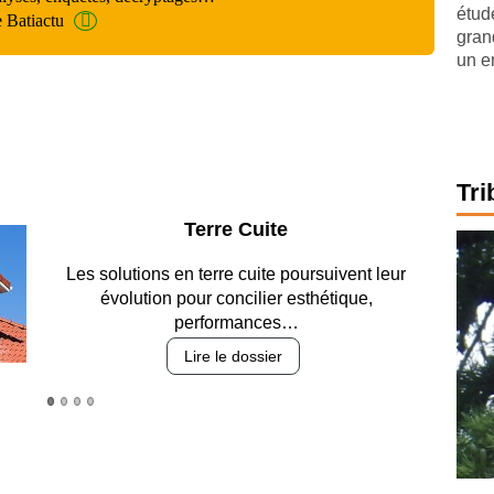
étude
e Batiactu
gran
un e
Tri
Parking et garages
Entre circulation, sécurisation des accès, durabilité
des revêtements et intégration…
Lire le dossier