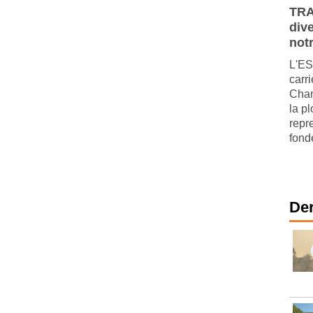
TRA
dive
not
L'ES
carri
Chan
la p
repre
fondé
Der