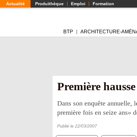
Aller
Actualité
Produithèque
Emploi
Formation
au
contenu
principal
BTP
ARCHITECTURE-AMÉN
Première hausse 
Dans son enquête annuelle, l
première fois en seize ans» d
Publié le
22/03/2007