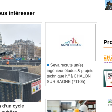
ous intéresser
Pr
Seva recrute un(e)
ingénieur études & projets
technique h/f à CHALON
SUR SAONE (71105)
n d'un cycle
 publics