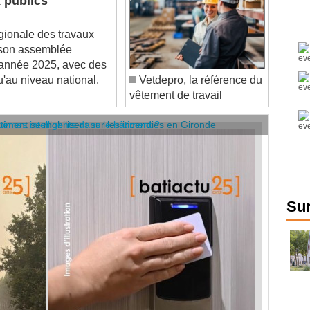
onale des travaux
e son assemblée
l'année 2025, avec des
'au niveau national.
Vetdepro, la référence du
vêtement de travail
âtiment se mobilisent sur les incendies en Gironde
stèmes intelligents dans le bâtiment ?
Sur