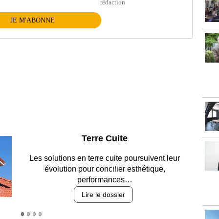
rédaction
JE M'ABONNE
Parking et garages
Entre circulation, sécurisation des accès, durabilité
des revêtements et intégration…
Lire le dossier