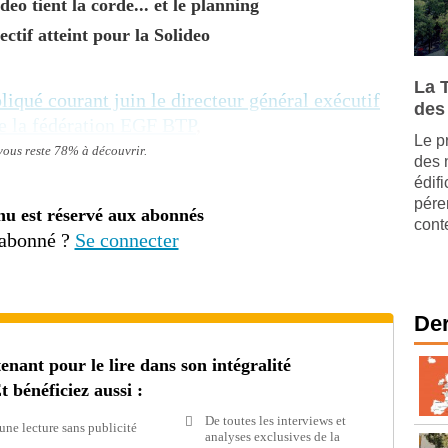
eo tient la corde... et le planning
ectif atteint pour la Solideo
La 
liqué courant juin le directeur général exécutif
des
e la fédération EGF BTP
,
Le p
 vous reste 78% à découvrir.
des 
édif
pére
nu est réservé aux abonnés
cont
 abonné ?
Se connecter
Der
ant pour le lire dans son intégralité
t bénéficiez aussi :
De toutes les interviews et
une lecture sans publicité
analyses exclusives de la