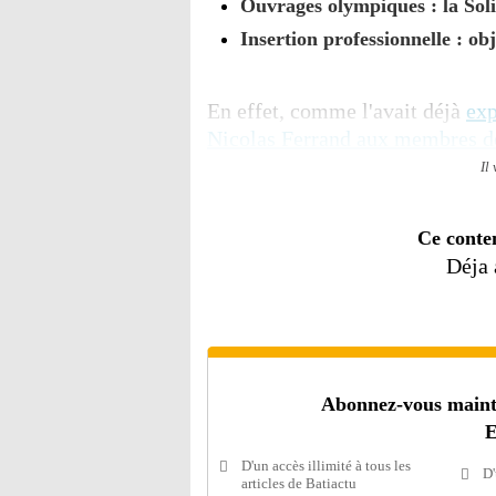
Ouvrages olympiques : la Solid
Insertion professionnelle : obj
En effet, comme l'avait déjà
exp
Nicolas Ferrand aux membres d
Il
Ce conte
Déja
Abonnez-vous mainten
E
D'un accès illimité à tous les
D'
articles de Batiactu