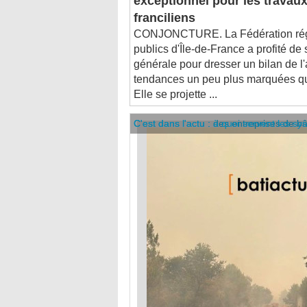
franciliens
CONJONCTURE. La Fédération régi
publics d'Île-de-France a profité d
générale pour dresser un bilan de 
tendances un peu plus marquées qu
Elle se projette ...
C'est dans l'actu : des entreprises de b
C'est dans l'actu : à quoi servent les sy