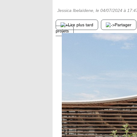
Jessica Ibelaïdene
, le
04/07/2024
à 17:4
Lire plus tard
Partager
projets