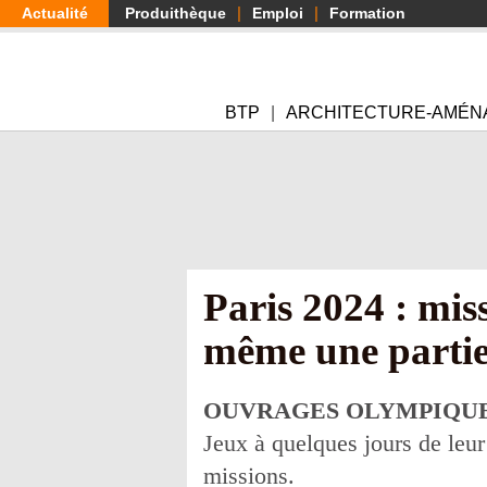
Aller
Actualité
Produithèque
Emploi
Formation
au
contenu
principal
BTP
ARCHITECTURE-AMÉN
Paris 2024 : mis
même une partie
OUVRAGES OLYMPIQUE
Jeux à quelques jours de leur 
missions.