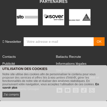
PARTENAIRES
Newsletter
Contacts
Batiactu Recrute
Publicité
Informations légales
UTILISATION DES COOKIES
Abonnement Batiactu
Site annonceurs
Notre site utilise des cookies afin de personnaliser le contenu pour vous
Voir les contenus+ de Batiactu
Politique de confidentialité et
proposer des services et offres liés à vos centres d'intérêt, gérer les
fonctionnalités de notre site et réaliser des analyses statistiques. En
cookies
poursuivant votre navigation, vous acceptez l’utilisation de ces cookies.
En
savoir plus
© 2026 Batiactu Groupe
J'ai compris