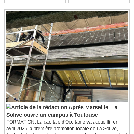
(06000)
septembre 2026
/
Duration
-:-
Loaded
:
0%
Stream Type
LIVE
Seek to live, currently behind live
LIVE
Remaining Time
-
0:00
1x
Playback Rate
Chapters
Chapters
Descriptions
descriptions off
, selected
Subtitles
subtitles settings
, opens subtitles
settings dialog
Après Marseille, La
subtitles off
, selected
Solive ouvre un campus à Toulouse
Audio Track
FORMATION. La capitale d'Occitanie va accueillir en
Picture-in-Picture
Fullscreen
avril 2025 la première promotion locale de La Solive,