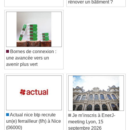
rénover un bâtiment ?
Bornes de connexion :
une avancée vers un
avenir plus vert
Video Player is loading.
Play Video
Play
Skip Backward
Skip Forward
Actual nice btp recrute
Je m’inscris à EnerJ-
Unmute
un(e) ferrailleur (f/h) à Nice
meeting Lyon, 15
Current Time
0:00