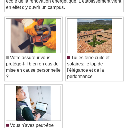
This is a modal window.
école de la rénovation énergétique. L'établissement vient
en effet d'y ouvrir un campus.
Beginning of dialog window. Escape will cancel
and close the window.
Text
Color
Opacity
Text Background
Votre assureur vous
Tuiles terre cuite et
Color
Opacity
protège-t-il bien en cas de
solaires: le top de
Caption Area Background
mise en cause personnelle
l'élégance et de la
?
performance
Color
Opacity
Font Size
Text Edge Style