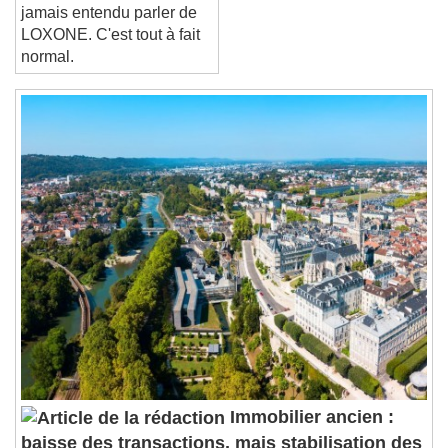
Font Family
Vous n'avez peut-être
jamais entendu parler de
LOXONE. C'est tout à fait
normal.
Reset
Done
Close Modal Dialog
End of dialog window.
Immobilier ancien :