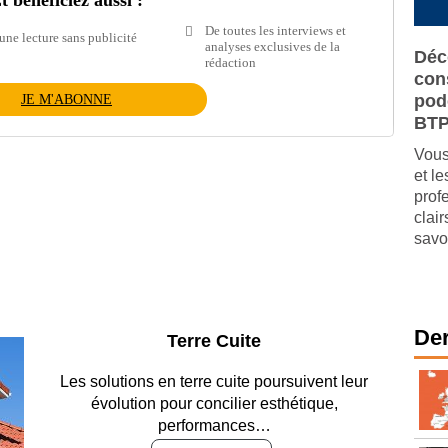
t bénéficiez aussi :
De toutes les interviews et
une lecture sans publicité
analyses exclusives de la
Déc
rédaction
cons
pod
JE M'ABONNE
BT
Vous
et l
prof
clai
savo
Der
Parking et garages
Entre circulation, sécurisation des accès, durabilité
des revêtements et intégration…
Lire le dossier