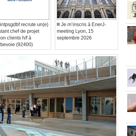
ntpsgdbf recrute un(e)
Je m’inscris à EnerJ-
stant chef de projet
meeting Lyon, 15
ion clients h/f à
septembre 2026
bevoie (92400)
Video Player is loading.
Play Video