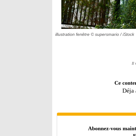
illustration fenêtre
© supersmario / iStock
Il
Ce conte
Déja
Abonnez-vous mainten