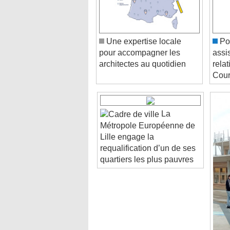
Une expertise locale
Poi
pour accompagner les
assi
architectes au quotidien
relat
Cour
La
Métropole Européenne de
Lille engage la
requalification d’un de ses
quartiers les plus pauvres
Video Player is loading.
Play Video