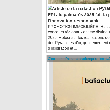
Pyram
FPI : le palmarès 2025 fait la 
l'innovation responsable
PROMOTION IMMOBILIÈRE. Huit op
concours régionaux ont été disting
2025. Retour sur les réalisations d
des Pyramides d'or, qui demeurent
d'inspiration et ...
C'est dans l'actu : des entreprises de b
C'est dans l'actu : à quoi servent les sy