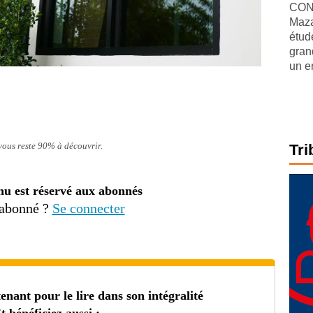
CONJ
Maza
étude
gran
un e
 vous reste 90% à découvrir.
Tri
nu est réservé aux abonnés
 abonné ?
Se connecter
ant pour le lire dans son intégralité