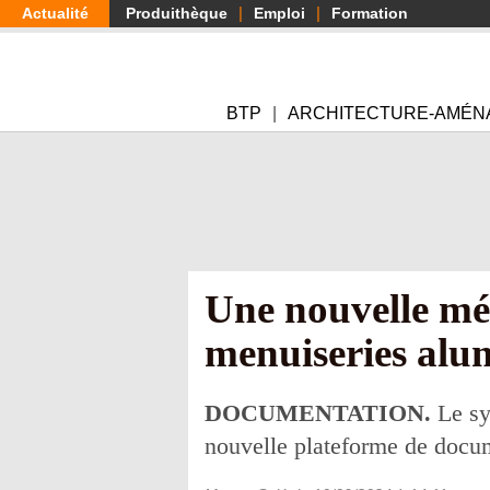
Aller
Actualité
Produithèque
Emploi
Formation
au
contenu
principal
BTP
ARCHITECTURE-AMÉN
Une nouvelle méd
menuiseries al
DOCUMENTATION.
Le sy
nouvelle plateforme de docum