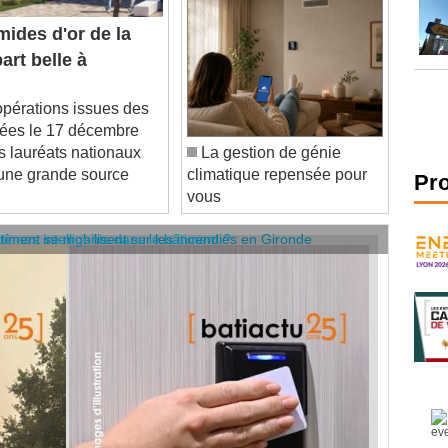
ides d'or de la
part belle à
érations issues des
uées le 17 décembre
es lauréats nationaux
La gestion de génie
 une grande source
climatique repensée pour
vous
Pr
âtiment se mobilisent sur les incendies en Gironde
stèmes intelligents dans le bâtiment ?