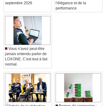
meeting Lyon, 15
solaires: le top de
septembre 2026
l'élégance et de la
performance
Vous n'avez peut-être
jamais entendu parler de
LOXONE. C'est tout à fait
normal.
Video Player is loading.
Play Video
Play
Skip Backward
Skip Forward
Unmute