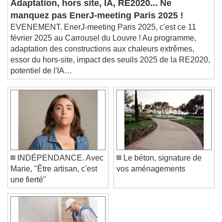
Picture-in-Picture
Fullscreen
Adaptation, hors site, IA, RE2020... Ne
This is a modal window.
manquez pas EnerJ-meeting Paris 2025 !
Beginning of dialog window. Escape will cancel
EVENEMENT. EnerJ-meeting Paris 2025, c'est ce 11
and close the window.
février 2025 au Carrousel du Louvre ! Au programme,
Text
adaptation des constructions aux chaleurs extrêmes,
essor du hors-site, impact des seuils 2025 de la RE2020,
Color
Opacity
potentiel de l'IA…
Text Background
Color
Opacity
Caption Area Background
Color
Opacity
Font Size
INDÉPENDANCE. Avec
Le béton, signature de
Marie, "Être artisan, c'est
vos aménagements
une fierté"
Text Edge Style