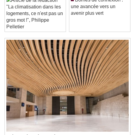
Current Time
0:00
Bornes de connexion :
/
une avancée vers un
"La climatisation dans les
Duration
-:-
avenir plus vert
logements, ce n'est pas un
Loaded
:
0%
Stream Type
LIVE
gros mot !", Philippe
Seek to live, currently behind live
LIVE
Pelletier
Remaining Time
-
0:00
1x
Playback Rate
Chapters
Chapters
Descriptions
descriptions off
, selected
Subtitles
subtitles settings
, opens subtitles
settings dialog
subtitles off
, selected
Audio Track