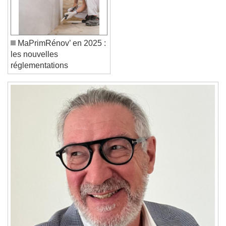
Font Family
Reset
Done
MaPrimRénov’ en 2025 :
Close Modal Dialog
les nouvelles
End of dialog window.
réglementations