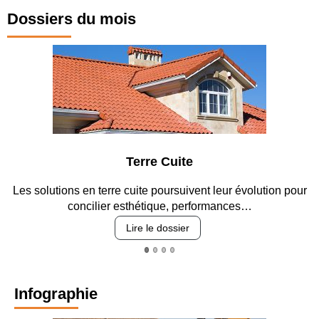
Dossiers du mois
Terre Cuite
Parkin
cuite poursuivent leur évolution pour
Entre circulation, sécuri
sthétique, performances…
revêtement
Lire le dossier
Lire
Infographie