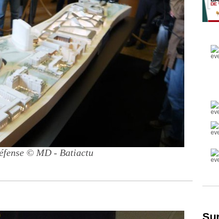
éfense
© MD - Batiactu
Sur