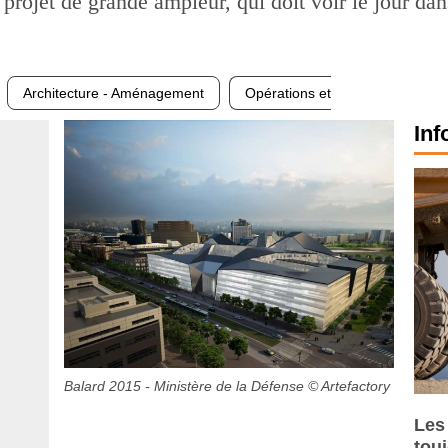
e projet de grande ampleur, qui doit voir le jour da
Architecture - Aménagement
Opérations et
Inf
Balard 2015 - Ministère de la Défense
© Artefactory
Les
tou