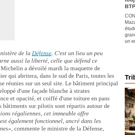
BTP
CONJ
Maza
étude
gran
un e
inistère de la
Défense
. C'est un lieu un peu
rne aussi la liberté, celle que défend ce
 Michelin a dévoilé mardi la maquette de
r qui abritera, dans le sud de Paris, toutes les
Tri
se réunies sur un seul site. Le bâtiment principal
eloppé d'une façade blanche à strates
nce et opacité, et coiffé d'une toiture en pans
s bâtiments sur pilotis sont répartis autour de
ions régaliennes, cet immeuble offre
 est également fonctionnel, ancré dans les
rnes»,
commente le ministre de la Défense,