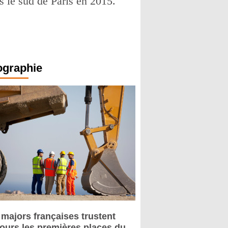
ns le sud de Paris en 2015.
ographie
 majors françaises trustent
jours les premières places du