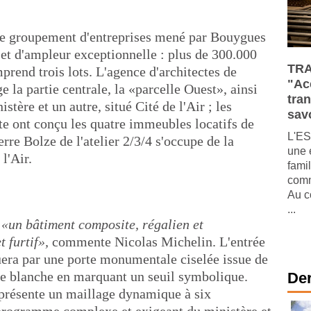
le groupement d'entreprises mené par Bouygues
jet d'ampleur exceptionnelle : plus de 300.000
TRA
prend trois lots. L'agence d'architectes de
"Ac
 la partie centrale, la «parcelle Ouest», ainsi
tra
stère et un autre, situé Cité de l'Air ; les
savo
e ont conçu les quatre immeubles locatifs de
L'ES
rre Bolze de l'atelier 2/3/4 s'occupe de la
une 
l'Air.
fami
comm
Au c
...
c
«un bâtiment composite, régalien et
 furtif»,
commente Nicolas Michelin. L'entrée
tuera par une porte monumentale ciselée issue de
ade blanche en marquant un seuil symbolique.
Der
eprésente un maillage dynamique à six