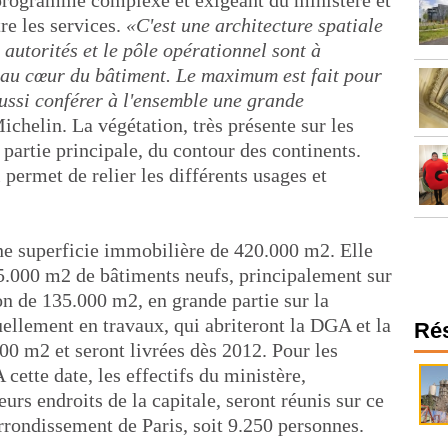
 programme complexe et exigeant du ministère et
re les services.
«C'est une architecture spatiale
utorités et le pôle opérationnel sont à
s au cœur du bâtiment. Le maximum est fait pour
aussi conférer à l'ensemble une grande
chelin. La végétation, très présente sur les
la partie principale, du contour des continents.
 permet de relier les différents usages et
une superficie immobilière de 420.000 m2. Elle
5.000 m2 de bâtiments neufs, principalement sur
ion de 135.000 m2, en grande partie sur la
uellement en travaux, qui abriteront la DGA et la
Ré
00 m2 et seront livrées dès 2012. Pour les
 cette date, les effectifs du ministère,
urs endroits de la capitale, seront réunis sur ce
rrondissement de Paris, soit 9.250 personnes.