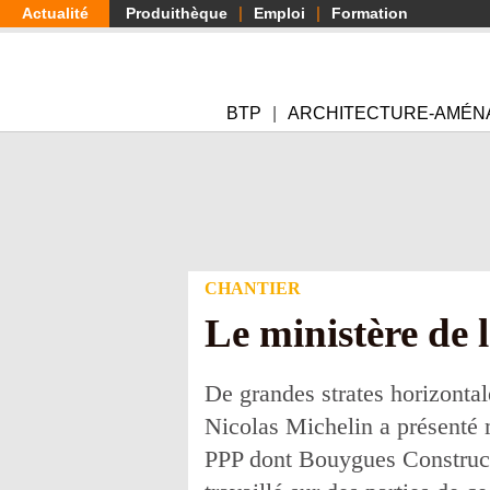
Aller
Actualité
Produithèque
Emploi
Formation
au
contenu
principal
BTP
ARCHITECTURE-AMÉN
CHANTIER
Le ministère de 
De grandes strates horizontale
Nicolas Michelin a présenté m
PPP dont Bouygues Constructi