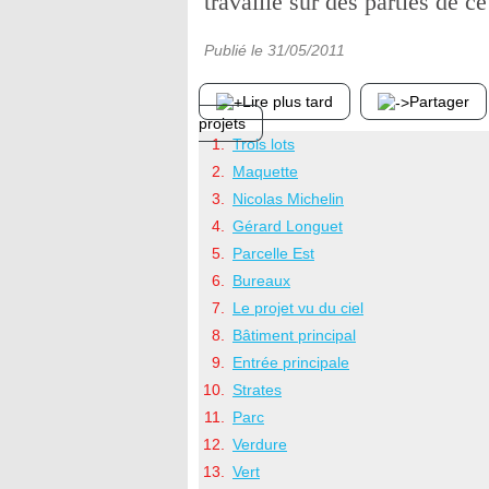
travaillé sur des parties de c
Publié le
31/05/2011
Lire plus tard
Partager
projets
Trois lots
Maquette
Nicolas Michelin
Gérard Longuet
Parcelle Est
Bureaux
Le projet vu du ciel
Bâtiment principal
Entrée principale
Strates
Parc
Verdure
Vert