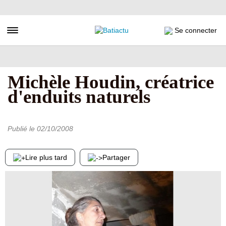
Aller
au
contenu
Toggle navigation
Se connecter
principal
Michèle Houdin, créatrice
d'enduits naturels
Publié le
02/10/2008
Lire plus tard
Partager