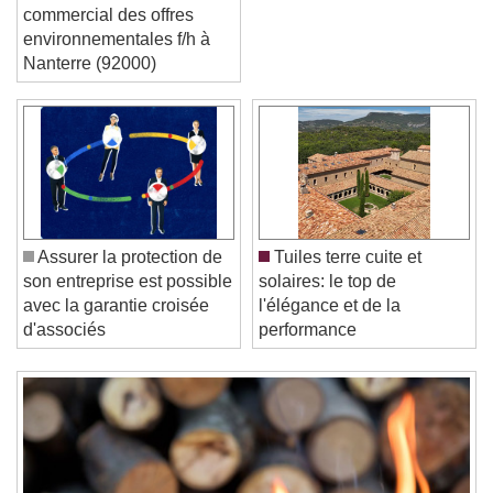
développement
commercial des offres
environnementales f/h à
Nanterre (92000)
Video Player is loading.
Play Video
Play
Skip Backward
Skip Forward
Unmute
Current Time
0:00
/
Duration
-:-
Loaded
:
0%
Assurer la protection de
Tuiles terre cuite et
Stream Type
LIVE
son entreprise est possible
solaires: le top de
Seek to live, currently behind live
LIVE
avec la garantie croisée
l'élégance et de la
Remaining Time
-
0:00
d'associés
performance
1x
Playback Rate
Chapters
Chapters
Descriptions