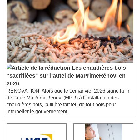
descriptions off
, selected
Subtitles
subtitles settings
, opens subtitles
settings dialog
subtitles off
, selected
Audio Track
Picture-in-Picture
Fullscreen
This is a modal window.
Beginning of dialog window. Escape will cancel
Les chaudières bois
and close the window.
"sacrifiées" sur l'autel de MaPrimeRénov' en
Text
2026
RÉNOVATION. Alors que le 1er janvier 2026 signe la fin
Color
Opacity
de l'aide MaPrimeRénov' (MPR) à l'installation des
Text Background
chaudières bois, la filière fait feu de tout bois pour
interpeller le gouvernement.
Color
Opacity
Caption Area Background