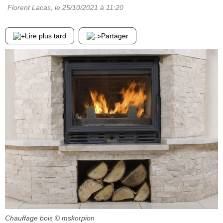
Florent Lacas
, le
25/10/2021
à 11:20
Lire plus tard
Partager
Chauffage bois
© mskorpion