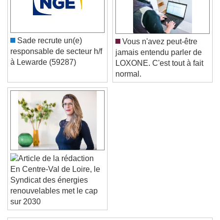
Color
Opacity
Font Size
Sade recrute un(e)
Vous n'avez peut-être
Text Edge Style
responsable de secteur h/f
jamais entendu parler de
à Lewarde (59287)
LOXONE. C'est tout à fait
normal.
Font Family
Reset
Done
Close Modal Dialog
End of dialog window.
En Centre-Val de Loire, le
Syndicat des énergies
renouvelables met le cap
sur 2030