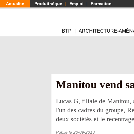
Aller
Actualité
Produithèque
Emploi
Formation
au
contenu
principal
BTP
ARCHITECTURE-AMÉN
Manitou vend sa 
Lucas G, filiale de Manitou, 
l'un des cadres du groupe, Ré
deux sociétés et le recentra
Publié le
20/09/2013