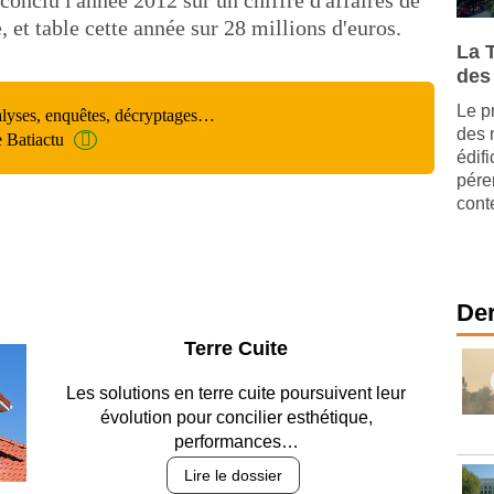
a conclu l'année 2012 sur un chiffre d'affaires de
e, et table cette année sur 28 millions d'euros.
La 
des
Le p
alyses, enquêtes, décryptages…
des 
e Batiactu
édif
pére
cont
Der
Parking et garages
Entre circulation, sécurisation des accès, durabilité
des revêtements et intégration…
Lire le dossier