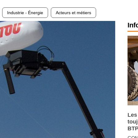
Industrie - Énergie
Acteurs et métiers
Inf
Les
tou
BTP