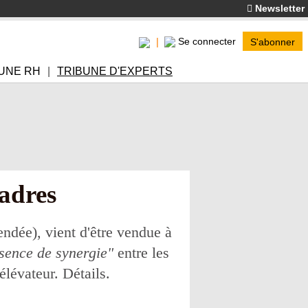
Newsletter
Se connecter
S'abonner
UNE RH
TRIBUNE D'EXPERTS
cadres
endée), vient d'être vendue à
sence de synergie"
entre les
 élévateur. Détails.