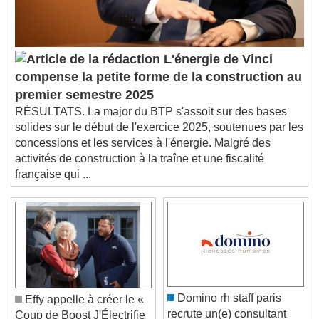
subtitles off
, selected
Audio Track
Picture-in-Picture
Fullscreen
L'énergie de Vinci
This is a modal window.
compense la petite forme de la construction au
Beginning of dialog window. Escape will cancel
premier semestre 2025
and close the window.
RÉSULTATS. La major du BTP s'assoit sur des bases
Text
solides sur le début de l'exercice 2025, soutenues par les
concessions et les services à l'énergie. Malgré des
Color
Opacity
activités de construction à la traîne et une fiscalité
Text Background
française qui ...
Color
Opacity
Caption Area Background
Color
Opacity
Font Size
Domino rh staff paris
Effy appelle à créer le «