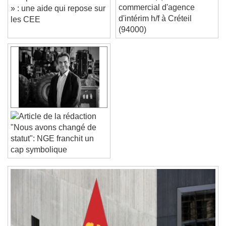
recrute un(e) consultant
Coup de Boost J'Électrifie
Text Edge Style
commercial d'agence
» : une aide qui repose sur
d'intérim h/f à Créteil
les CEE
(94000)
Font Family
Reset
Done
Close Modal Dialog
End of dialog window.
"Nous avons changé de
statut": NGE franchit un
cap symbolique