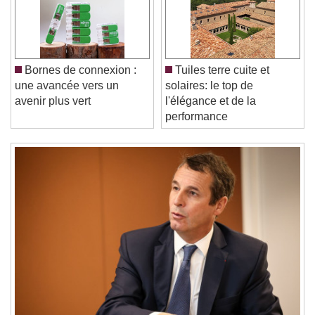
Play Video
Play
Skip Backward
Skip Forward
Unmute
Current Time
0:00
/
Bornes de connexion :
Tuiles terre cuite et
Duration
-:-
une avancée vers un
solaires: le top de
Loaded
:
0%
Stream Type
LIVE
avenir plus vert
l'élégance et de la
Seek to live, currently behind live
LIVE
performance
Remaining Time
-
0:00
1x
Playback Rate
Chapters
Chapters
Descriptions
descriptions off
, selected
Subtitles
subtitles settings
, opens subtitles
settings dialog