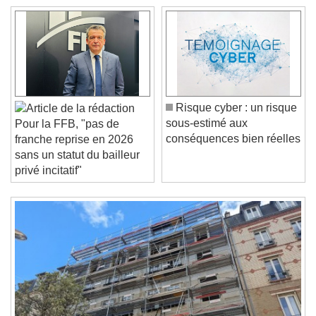
Video Player is loading.
Play Video
Play
Skip Backward
Skip Forward
Unmute
Current Time
0:00
/
Risque cyber : un risque
Duration
-:-
sous-estimé aux
Pour la FFB, "pas de
Loaded
:
0%
Stream Type
LIVE
conséquences bien réelles
franche reprise en 2026
Seek to live, currently behind live
LIVE
sans un statut du bailleur
Remaining Time
-
0:00
privé incitatif"
1x
Playback Rate
Chapters
Chapters
Descriptions
descriptions off
, selected
Subtitles