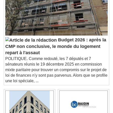
subtitles settings
, opens subtitles
settings dialog
subtitles off
, selected
Audio Track
Picture-in-Picture
Fullscreen
This is a modal window.
Budget 2026 : après la
Beginning of dialog window. Escape will cancel
CMP non conclusive, le monde du logement
and close the window.
repart à l'assaut
Text
POLITIQUE. Comme redouté, les 7 députés et 7
sénateurs réunis le 19 décembre 2025 en commission
Color
Opacity
mixte paritaire pour trouver un compromis sur le projet de
Text Background
loi de finances n'y sont pas parvenus. Alors que se profile
une loi spéciale, ...
Color
Opacity
Caption Area Background
Color
Opacity
Font Size