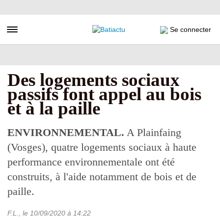
Aller
au
contenu
Toggle navigation
Se connecter
principal
Des logements sociaux
passifs font appel au bois
et à la paille
ENVIRONNEMENTAL.
A Plainfaing
(Vosges), quatre logements sociaux à haute
performance environnementale ont été
construits, à l'aide notamment de bois et de
paille.
F.L.
, le
10/09/2020
à 14:22