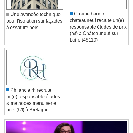
Groupe baudin
Une avancée technique
Text Edge Style
chateauneuf recrute un(e)
pour l'isolation sur façades
responsable études de prix
à ossature bois
(h/f) à Châteauneuf-sur-
Font Family
Loire (45110)
Reset
Done
Close Modal Dialog
End of dialog window.
Philancia rh recrute
un(e) responsable études
& méthodes menuiserie
bois (h/f) à Bretagne