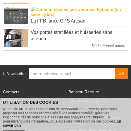
La FFB lance GPS Artisan
Vos portes stratifiées et huisseries sans
attendre
Rédactionnel native
Newsletter
Contacts
Batiactu Recrute
Publicité
Informations légales
UTILISATION DES COOKIES
Abonnement Batiactu
Site annonceurs
Notre site utilise des cookies afin de personnaliser le contenu pour vous
proposer des services et offres liés à vos centres d'intérêt, gérer les
Voir les contenus+ de Batiactu
Politique de confidentialité et
fonctionnalités de notre site et réaliser des analyses statistiques. En
poursuivant votre navigation, vous acceptez l’utilisation de ces cookies.
En
cookies
savoir plus