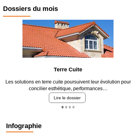
Dossiers du mois
Terre Cuite
Pa
terre cuite poursuivent leur évolution pour
Entre circulation, 
ier esthétique, performances…
revêt
Lire le dossier
Infographie