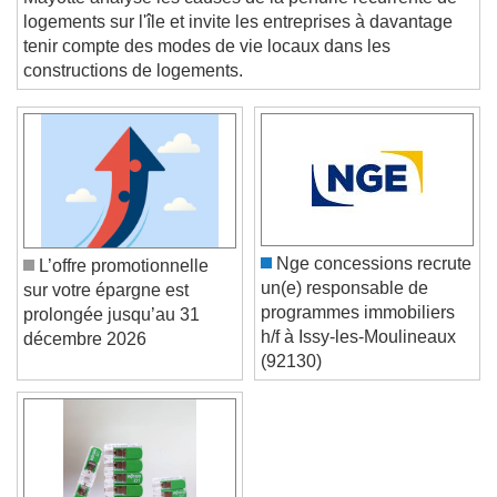
Text
Mayotte analyse les causes de la pénurie récurrente de
logements sur l'île et invite les entreprises à davantage
Color
Opacity
tenir compte des modes de vie locaux dans les
Text Background
constructions de logements.
Color
Opacity
Caption Area Background
Color
Opacity
Font Size
Nge concessions recrute
L’offre promotionnelle
un(e) responsable de
sur votre épargne est
Text Edge Style
programmes immobiliers
prolongée jusqu’au 31
h/f à Issy-les-Moulineaux
décembre 2026
(92130)
Font Family
Reset
Done