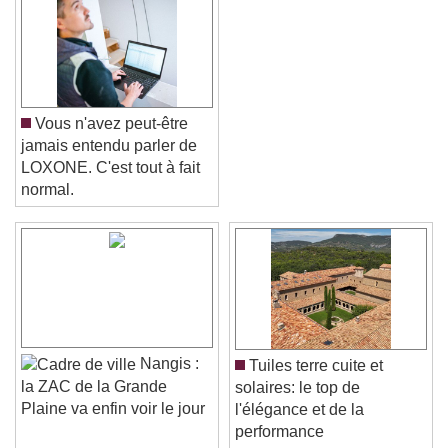
Vous n'avez peut-être
jamais entendu parler de
LOXONE. C'est tout à fait
normal.
Video Player is loading.
Play Video
Play
Skip Backward
Skip Forward
Unmute
Current Time
0:00
/
Nangis :
Tuiles terre cuite et
Duration
-:-
la ZAC de la Grande
solaires: le top de
Loaded
:
0%
Stream Type
LIVE
Plaine va enfin voir le jour
l'élégance et de la
Seek to live, currently behind live
LIVE
performance