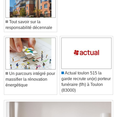
Tout savoir sur la
responsabilité décennale
Video Player is loading.
Play Video
Play
Skip Backward
Skip Forward
Actual toulon 515 la
Un parcours intégré pour
Unmute
garde recrute un(e) porteur
massifier la rénovation
Current Time
0:00
funéraire (f/h) à Toulon
énergétique
/
(83000)
Duration
-:-
Loaded
:
0%
Stream Type
LIVE
Seek to live, currently behind live
LIVE