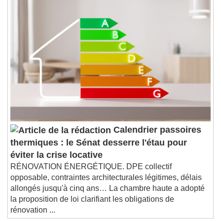
Remaining Time
-
0:00
1x
Playback Rate
Chapters
Chapters
Descriptions
descriptions off
, selected
Subtitles
subtitles settings
, opens subtitles
settings dialog
subtitles off
, selected
Calendrier passoires
Audio Track
thermiques : le Sénat desserre l'étau pour
éviter la crise locative
Picture-in-Picture
Fullscreen
This is a modal window.
RÉNOVATION ÉNERGÉTIQUE. DPE collectif
opposable, contraintes architecturales légitimes, délais
Beginning of dialog window. Escape will cancel
allongés jusqu'à cinq ans… La chambre haute a adopté
and close the window.
la proposition de loi clarifiant les obligations de
Text
rénovation ...