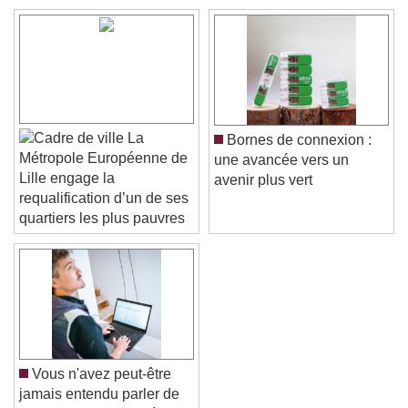
Color
Opacity
Text Background
Color
Opacity
Caption Area Background
La
Bornes de connexion :
Color
Opacity
Métropole Européenne de
une avancée vers un
Font Size
Lille engage la
avenir plus vert
requalification d’un de ses
quartiers les plus pauvres
Text Edge Style
Font Family
Reset
Done
Vous n'avez peut-être
Close Modal Dialog
jamais entendu parler de