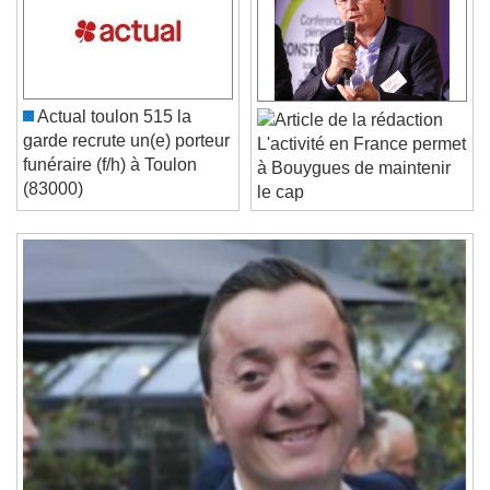
Video Player is loading.
Play Video
Play
Skip Backward
Skip Forward
Unmute
Actual toulon 515 la
Current Time
0:00
garde recrute un(e) porteur
L'activité en France permet
/
funéraire (f/h) à Toulon
à Bouygues de maintenir
Duration
-:-
(83000)
le cap
Loaded
:
0%
Stream Type
LIVE
Seek to live, currently behind live
LIVE
Remaining Time
-
0:00
1x
Playback Rate
Chapters
Chapters
Descriptions
descriptions off
, selected