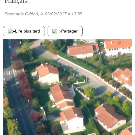
Français.
Stéphanie Odéon
, le
06/02/2017
à 13:35
Lire plus tard
Partager