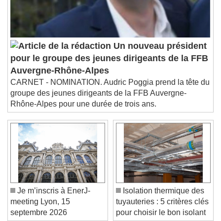
Subtitles
subtitles settings
, opens subtitles
settings dialog
subtitles off
, selected
Audio Track
Un nouveau président
pour le groupe des jeunes dirigeants de la FFB
Picture-in-Picture
Fullscreen
Auvergne-Rhône-Alpes
This is a modal window.
CARNET - NOMINATION. Audric Poggia prend la tête du
Beginning of dialog window. Escape will cancel
groupe des jeunes dirigeants de la FFB Auvergne-
and close the window.
Rhône-Alpes pour une durée de trois ans.
Text
Color
Opacity
Text Background
Color
Opacity
Caption Area Background
Je m’inscris à EnerJ-
Isolation thermique des
meeting Lyon, 15
tuyauteries : 5 critères clés
Color
Opacity
septembre 2026
pour choisir le bon isolant