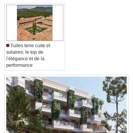
Font Size
Text Edge Style
Font Family
Tuiles terre cuite et
solaires: le top de
l'élégance et de la
Reset
Done
performance
Close Modal Dialog
End of dialog window.