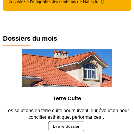
Accédez à l'intégralité des contenus de Batiactu
Dossiers du mois
Terre Cuite
es solutions en terre cuite poursuivent leur évolution pour
Ent
concilier esthétique, performances…
Lire le dossier