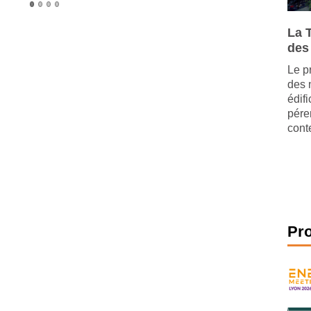
La 
des
Le p
des 
édif
pére
cont
Pr