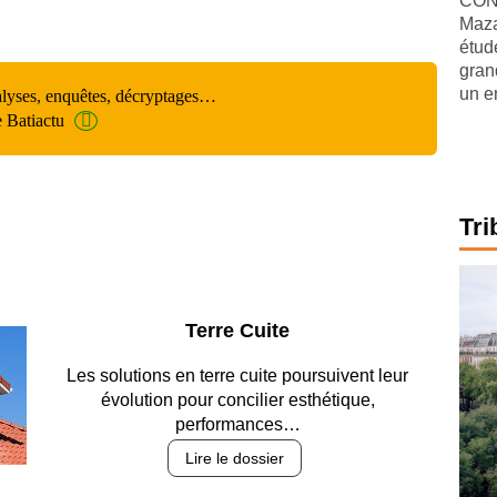
CONJ
Maza
étude
gran
un e
alyses, enquêtes, décryptages…
e Batiactu
Tri
 Cuite
 cuite poursuivent leur
ncilier esthétique,
mances…
 dossier