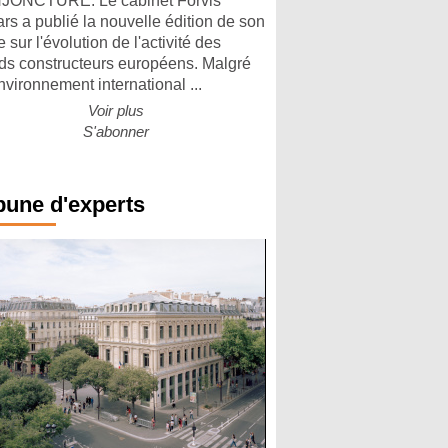
ONCTURE. Le cabinet Forvis
rs a publié la nouvelle édition de son
 sur l'évolution de l'activité des
ds constructeurs européens. Malgré
nvironnement international ...
Voir plus
S'abonner
bune d'experts
Parking et garages
Entre circulation, sécurisation des accès,
durabilité des revêtements et intégration…
Lire le dossier