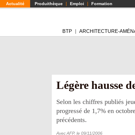
Aller
Actualité
Produithèque
Emploi
Formation
au
contenu
principal
BTP
ARCHITECTURE-AMÉN
Légère hausse d
Selon les chiffres publiés je
progressé de 1,7% en octobre 
précédents.
Avec AFP
, le
09/11/2006