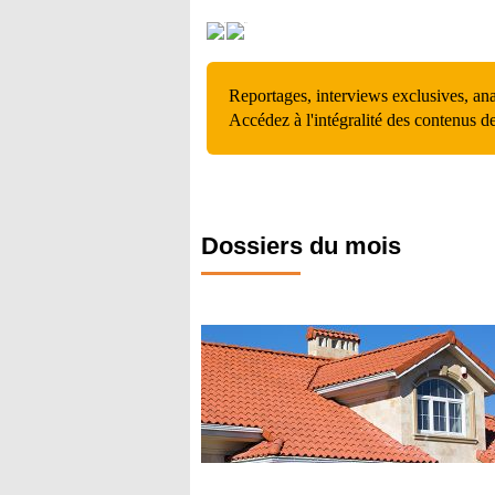
Reportages, interviews exclusives, an
Accédez à l'intégralité des contenus d
Dossiers du mois
Terre
Les solutions en terre
évolution pour co
perfor
Lire le