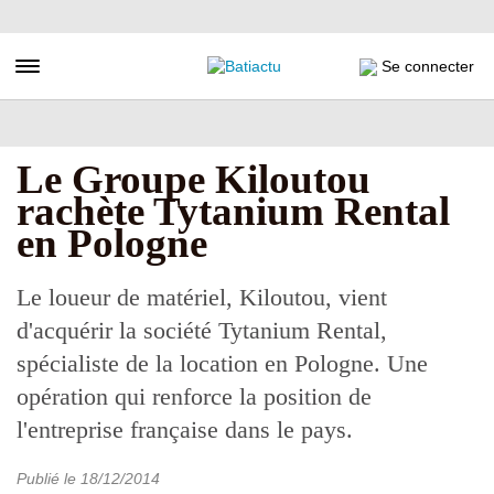
Aller
au
contenu
Toggle navigation
Se connecter
principal
Le Groupe Kiloutou
rachète Tytanium Rental
en Pologne
Le loueur de matériel, Kiloutou, vient
d'acquérir la société Tytanium Rental,
spécialiste de la location en Pologne. Une
opération qui renforce la position de
l'entreprise française dans le pays.
Publié le
18/12/2014