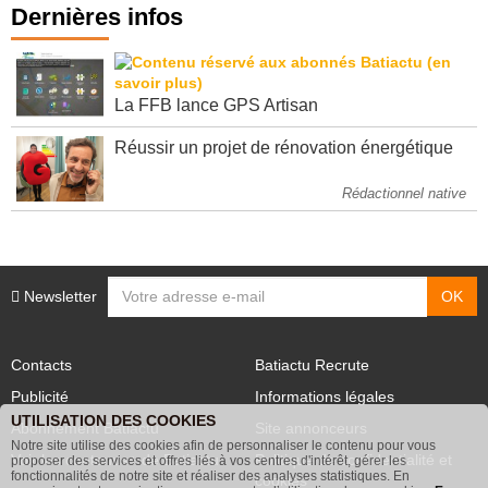
Dernières infos
La FFB lance GPS Artisan
Réussir un projet de rénovation énergétique
Rédactionnel native
Newsletter
Contacts
Batiactu Recrute
Publicité
Informations légales
UTILISATION DES COOKIES
Abonnement Batiactu
Site annonceurs
Notre site utilise des cookies afin de personnaliser le contenu pour vous
Voir les contenus+ de Batiactu
Politique de confidentialité et
proposer des services et offres liés à vos centres d'intérêt, gérer les
fonctionnalités de notre site et réaliser des analyses statistiques. En
cookies