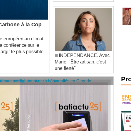
 carbone à la Cop
européen au climat,
a conférence sur le
largir le plus possible
INDÉPENDANCE. Avec
Marie, "Être artisan, c'est
une fierté"
âtiment se mobilisent sur les incendies en Gironde
stèmes intelligents dans le bâtiment ?
Pr