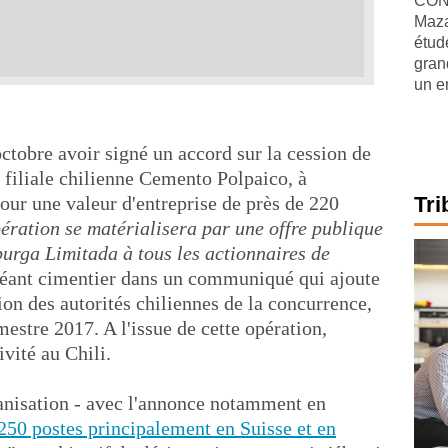
CONJ
Maza
étude
gran
un e
tobre avoir signé un accord sur la cession de
 filiale chilienne Cemento Polpaico, à
ur une valeur d'entreprise de près de 220
Tri
ération se matérialisera par une offre publique
urga Limitada à tous les actionnaires de
géant cimentier dans un communiqué qui ajoute
on des autorités chiliennes de la concurrence,
mestre 2017. A l'issue de cette opération,
vité au Chili.
anisation - avec l'annonce notamment en
250 postes principalement en Suisse et en