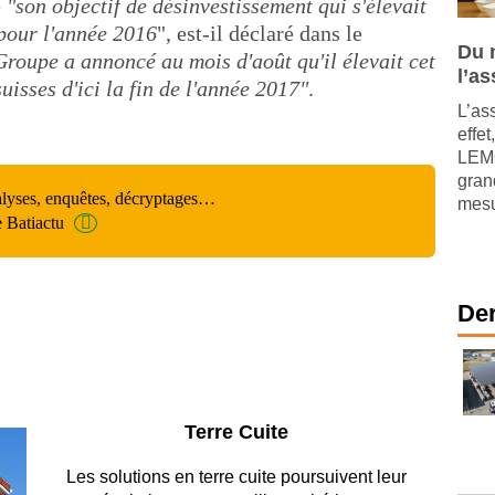
é
"son objectif de désinvestissement qui s'élevait
 pour l'année 2016
", est-il déclaré dans le
Du 
Groupe a annoncé au mois d'août qu'il élevait cet
l’a
suisses d'ici la fin de l'année 2017"
.
L’as
effet
LEMO
gran
alyses, enquêtes, décryptages…
mesur
e Batiactu
Der
Parking et garages
Entre circulation, sécurisation des accès, durabilité