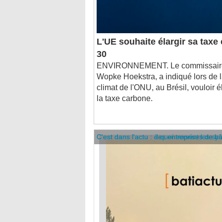
L'UE souhaite élargir sa taxe
30
ENVIRONNEMENT. Le commissaire 
Wopke Hoekstra, a indiqué lors de l
climat de l'ONU, au Brésil, vouloir é
la taxe carbone.
C'est dans l'actu : des entreprises de b
C'est dans l'actu : à quoi servent les sy