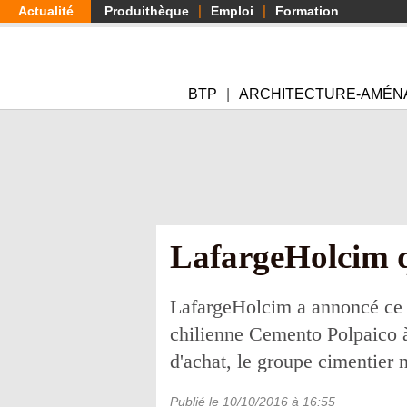
Aller
Actualité
Produithèque
Emploi
Formation
au
contenu
principal
BTP
ARCHITECTURE-AMÉN
LafargeHolcim qu
LafargeHolcim a annoncé ce 7 
chilienne Cemento Polpaico à
d'achat, le groupe cimentier n
Publié le
10/10/2016
à 16:55