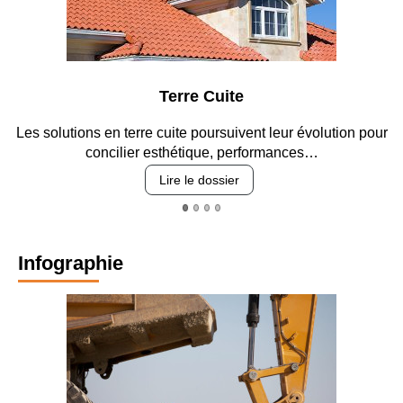
 Cuite
Parking et 
poursuivent leur évolution pour
Entre circulation, sécurisation
que, performances…
revêtements et i
 dossier
Lire le dos
Infographie