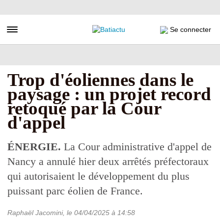
Aller
au
contenu
Toggle navigation
Se connecter
principal
Trop d'éoliennes dans le
paysage : un projet record
retoqué par la Cour
d'appel
ÉNERGIE.
La Cour administrative d'appel de
Nancy a annulé hier deux arrêtés préfectoraux
qui autorisaient le développement du plus
puissant parc éolien de France.
Raphaël Jacomini
, le
04/04/2025
à 14:58