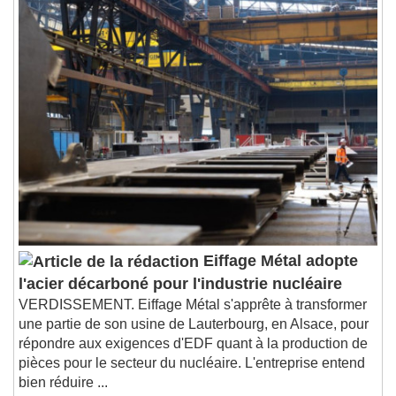
Remaining Time
-
0:00
1x
Playback Rate
Chapters
Chapters
Descriptions
descriptions off
, selected
Subtitles
subtitles settings
, opens subtitles
settings dialog
subtitles off
, selected
Audio Track
Eiffage Métal adopte
l'acier décarboné pour l'industrie nucléaire
Picture-in-Picture
Fullscreen
VERDISSEMENT. Eiffage Métal s'apprête à transformer
This is a modal window.
une partie de son usine de Lauterbourg, en Alsace, pour
Beginning of dialog window. Escape will cancel
répondre aux exigences d'EDF quant à la production de
and close the window.
pièces pour le secteur du nucléaire. L'entreprise entend
Text
bien réduire ...