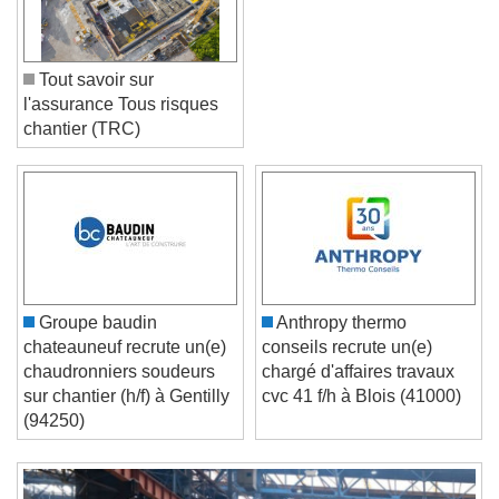
Tout savoir sur
l'assurance Tous risques
chantier (TRC)
Video Player is loading.
Play Video
Play
Skip Backward
Skip Forward
Groupe baudin
Anthropy thermo
Unmute
chateauneuf recrute un(e)
conseils recrute un(e)
Current Time
0:00
chaudronniers soudeurs
chargé d'affaires travaux
/
sur chantier (h/f) à Gentilly
cvc 41 f/h à Blois (41000)
Duration
-:-
(94250)
Loaded
:
0%
Stream Type
LIVE
Seek to live, currently behind live
LIVE