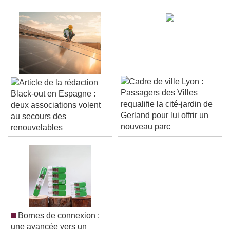
Color
Opacity
Text Background
Color
Opacity
Caption Area Background
Lyon :
Color
Opacity
Passagers des Villes
Black-out en Espagne :
Font Size
requalifie la cité-jardin de
deux associations volent
Gerland pour lui offrir un
au secours des
nouveau parc
renouvelables
Text Edge Style
Font Family
Reset
Done
Bornes de connexion :
Close Modal Dialog