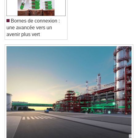
Font Family
Bornes de connexion :
Reset
Done
une avancée vers un
Close Modal Dialog
avenir plus vert
End of dialog window.