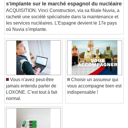
Vinci Construction
Picture-in-Picture
Fullscreen
s'implante sur le marché espagnol du nucléaire
This is a modal window.
ACQUISITION. Vinci Construction, via sa filiale Nuvia, a
Beginning of dialog window. Escape will cancel
racheté une société spécialisée dans la maintenance et
and close the window.
les services nucléaires. L'Espagne devient le 17e pays
Text
où Nuvia s'implante.
Color
Opacity
Text Background
Color
Opacity
Caption Area Background
Vous n'avez peut-être
Choisir un assureur qui
Color
Opacity
jamais entendu parler de
vous accompagne bien est
Font Size
LOXONE. C'est tout à fait
indispensable !
normal.
Text Edge Style