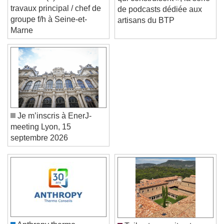
recrute un(e) conducteur
qui construisent », la série
travaux principal / chef de
de podcasts dédiée aux
groupe f/h à Seine-et-
artisans du BTP
Marne
Je m’inscris à EnerJ-
meeting Lyon, 15
septembre 2026
Video Player is loading.
Play Video
Play
Skip Backward
Skip Forward
Unmute