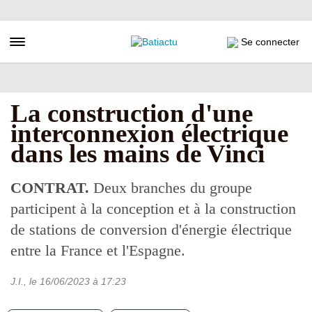
Aller
au
contenu
Toggle navigation
Se connecter
principal
La construction d'une
interconnexion électrique
dans les mains de Vinci
CONTRAT.
Deux branches du groupe
participent à la conception et à la construction
de stations de conversion d'énergie électrique
entre la France et l'Espagne.
J.I.
, le
16/06/2023
à 17:23