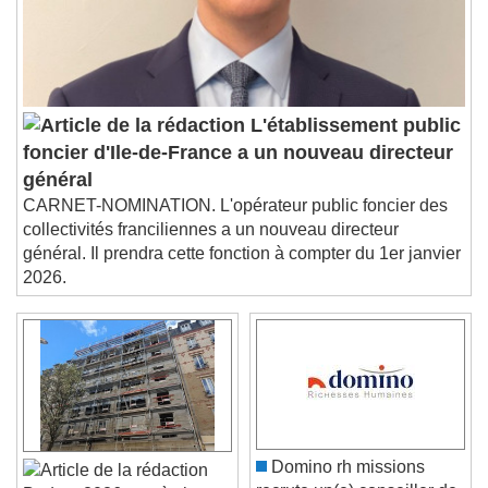
subtitles settings
, opens subtitles
settings dialog
subtitles off
, selected
Audio Track
Picture-in-Picture
Fullscreen
L'établissement public
This is a modal window.
foncier d'Ile-de-France a un nouveau directeur
Beginning of dialog window. Escape will cancel
général
and close the window.
CARNET-NOMINATION. L'opérateur public foncier des
Text
collectivités franciliennes a un nouveau directeur
général. Il prendra cette fonction à compter du 1er janvier
Color
Opacity
2026.
Text Background
Color
Opacity
Caption Area Background
Color
Opacity
Font Size
Domino rh missions