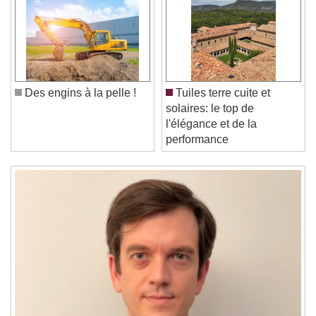
Video Player is loading.
Play Video
Play
Skip Backward
Skip Forward
Unmute
Current Time
0:00
/
Des engins à la pelle !
Tuiles terre cuite et
Duration
-:-
solaires: le top de
Loaded
:
0%
Stream Type
LIVE
l'élégance et de la
Seek to live, currently behind live
LIVE
performance
Remaining Time
-
0:00
1x
Playback Rate
Chapters
Chapters
Descriptions
descriptions off
, selected
Subtitles