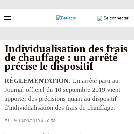
Aller
au
contenu
Toggle navigation
Se connecter
principal
Individualisation des frais
de chauffage : un arrêté
précise le dispositif
RÉGLEMENTATION.
Un arrêté paru au
Journal officiel du 10 septembre 2019 vient
apporter des précisions quant au dispositif
d'individualisation des frais de chauffage.
F.L.
, le
10/09/2019
à 10:58