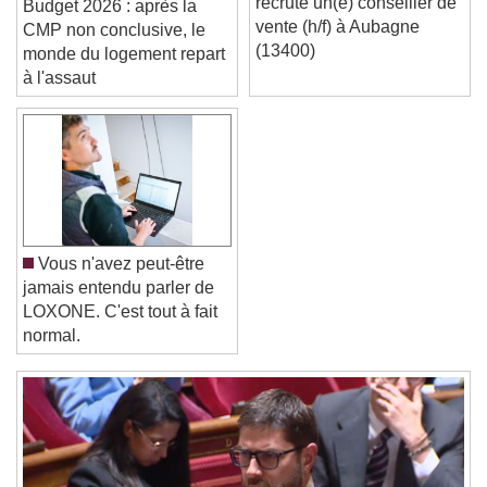
recrute un(e) conseiller de
Budget 2026 : après la
vente (h/f) à Aubagne
CMP non conclusive, le
Text Edge Style
(13400)
monde du logement repart
à l'assaut
Font Family
Reset
Done
Close Modal Dialog
End of dialog window.
Vous n'avez peut-être
jamais entendu parler de
LOXONE. C'est tout à fait
normal.