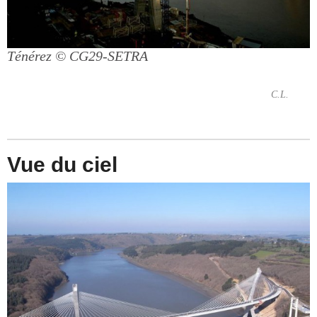
Ténérez
© CG29-SETRA
C.L.
Vue du ciel