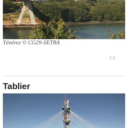
Ténérez
© CG29-SETRA
C.L.
Tablier