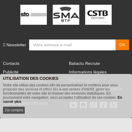
Newsletter
Contacts
Batiactu Recrute
Publicité
Informations légales
UTILISATION DES COOKIES
Abonnement Batiactu
Site annonceurs
Notre site utilise des cookies afin de personnaliser le contenu pour vous
proposer des services et offres liés à vos centres d'intérêt, gérer les
Voir les contenus+ de Batiactu
Politique de confidentialité et
fonctionnalités de notre site et réaliser des analyses statistiques. En
poursuivant votre navigation, vous acceptez l’utilisation de ces cookies.
En
cookies
savoir plus
© 2026 Batiactu Groupe
J'ai compris