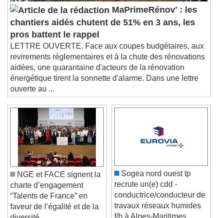
Audio Track
MaPrimeRénov' : les
Picture-in-Picture
Fullscreen
chantiers aidés chutent de 51% en 3 ans, les
This is a modal window.
pros battent le rappel
Beginning of dialog window. Escape will cancel
LETTRE OUVERTE. Face aux coupes budgétaires, aux
and close the window.
revirements réglementaires et à la chute des rénovations
Text
aidées, une quarantaine d'acteurs de la rénovation
énergétique tirent la sonnette d'alarme. Dans une lettre
Color
Opacity
ouverte au ...
Text Background
Color
Opacity
Caption Area Background
Color
Opacity
Font Size
Sogea nord ouest tp
NGE et FACE signent la
recrute un(e) cdd -
charte d’engagement
conductrice/conducteur de
“Talents de France” en
Text Edge Style
travaux réseaux humides
faveur de l’égalité et de la