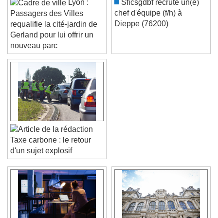
Lyon :
Sficsgdbf recrute un(e)
chef d'équipe (f/h) à
Passagers des Villes
Dieppe (76200)
requalifie la cité-jardin de
Gerland pour lui offrir un
nouveau parc
Taxe carbone : le retour
d'un sujet explosif
Video Player is loading.
Play Video
Play
Skip Backward
Skip Forward