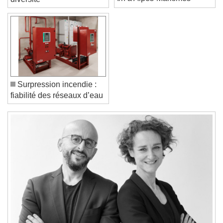
f/h à Alpes-Maritimes
diversité
Font Family
Reset
Done
Close Modal Dialog
End of dialog window.
Surpression incendie :
fiabilité des réseaux d’eau