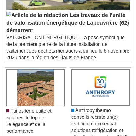
settings dialog
subtitles off
, selected
Audio Track
Les travaux de l'unité
de valorisation énergétique de Labeuvrière (62)
Picture-in-Picture
Fullscreen
démarrent
This is a modal window.
VALORISATION ÉNERGÉTIQUE. La pose symbolique
Beginning of dialog window. Escape will cancel
de la première pierre de la future installation de
and close the window.
traitement des déchets ménagers a eu lieu le 6 novembre
Text
2025 dans la région des Hauts-de-France.
Color
Opacity
Text Background
Color
Opacity
Caption Area Background
Anthropy thermo
Tuiles terre cuite et
Color
Opacity
conseils recrute un(e)
solaires: le top de
Font Size
technico-commercial
l'élégance et de la
solutions réfrigération et
performance