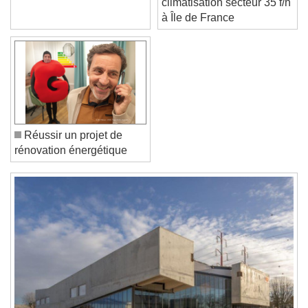
climatisation secteur 35 f/h
Text Edge Style
à Île de France
Font Family
Reset
Done
Close Modal Dialog
Réussir un projet de
End of dialog window.
rénovation énergétique