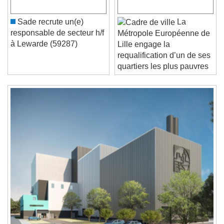
Play Video
Play
Skip Backward
Skip Forward
Sade recrute un(e)
La
Unmute
responsable de secteur h/f
Métropole Européenne de
Current Time
0:00
à Lewarde (59287)
Lille engage la
/
requalification d’un de ses
Duration
-:-
quartiers les plus pauvres
Loaded
:
0%
Stream Type
LIVE
Seek to live, currently behind live
LIVE
Remaining Time
-
0:00
1x
Playback Rate
Chapters
Chapters
Descriptions
descriptions off
, selected
Subtitles
subtitles settings
, opens subtitles