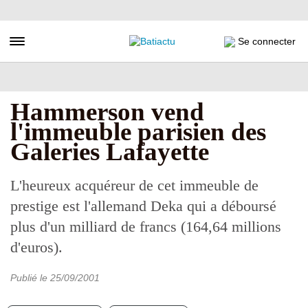
Aller
au
contenu
Toggle navigation
Se connecter
principal
Hammerson vend
l'immeuble parisien des
Galeries Lafayette
L'heureux acquéreur de cet immeuble de
prestige est l'allemand Deka qui a déboursé
plus d'un milliard de francs (164,64 millions
d'euros).
Publié le
25/09/2001