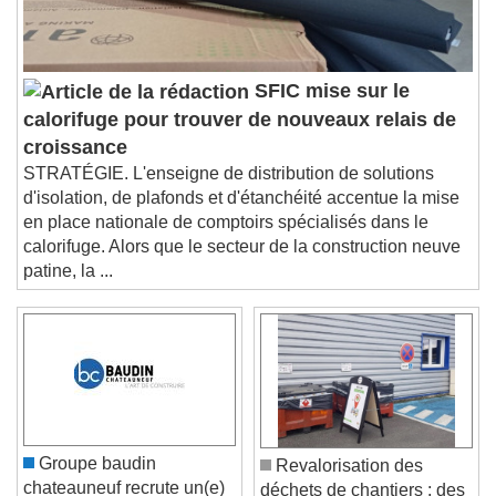
settings dialog
subtitles off
, selected
Audio Track
SFIC mise sur le
Picture-in-Picture
Fullscreen
calorifuge pour trouver de nouveaux relais de
This is a modal window.
croissance
Beginning of dialog window. Escape will cancel
STRATÉGIE. L'enseigne de distribution de solutions
and close the window.
d'isolation, de plafonds et d'étanchéité accentue la mise
Text
en place nationale de comptoirs spécialisés dans le
calorifuge. Alors que le secteur de la construction neuve
Color
Opacity
patine, la ...
Text Background
Color
Opacity
Caption Area Background
Color
Opacity
Font Size
Groupe baudin
Revalorisation des