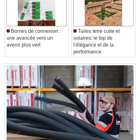
Video Player is loading.
Play Video
Play
Skip Backward
Skip Forward
Unmute
Current Time
0:00
Bornes de connexion :
Tuiles terre cuite et
/
une avancée vers un
solaires: le top de
Duration
-:-
avenir plus vert
l'élégance et de la
Loaded
:
0%
Stream Type
LIVE
performance
Seek to live, currently behind live
LIVE
Remaining Time
-
0:00
1x
Playback Rate
Chapters
Chapters
Descriptions
descriptions off
, selected
Subtitles
subtitles settings
, opens subtitles