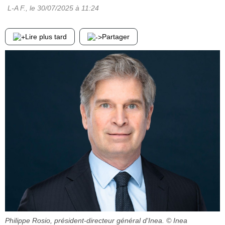
L-A F.
, le
30/07/2025
à 11:24
Lire plus tard
Partager
Philippe Rosio, président-directeur général d'Inea.
© Inea