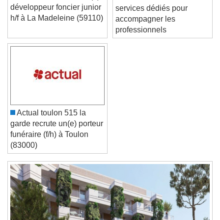
chateauneuf recrute un(e)
déchets de chantiers : des
développeur foncier junior
services dédiés pour
Text Edge Style
h/f à La Madeleine (59110)
accompagner les
professionnels
Font Family
Reset
Done
Close Modal Dialog
End of dialog window.
Actual toulon 515 la
garde recrute un(e) porteur
funéraire (f/h) à Toulon
(83000)