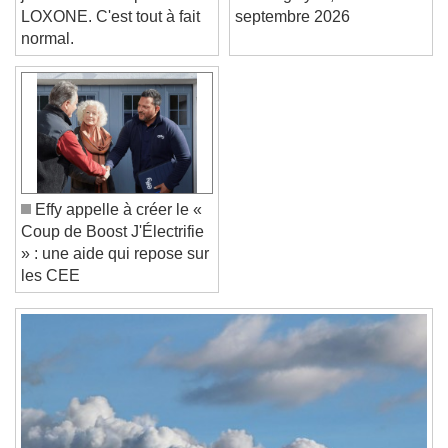
jamais entendu parler de
meeting Lyon, 15
LOXONE. C'est tout à fait
septembre 2026
Text Edge Style
normal.
Font Family
Reset
Done
Close Modal Dialog
Effy appelle à créer le «
End of dialog window.
Coup de Boost J'Électrifie
» : une aide qui repose sur
les CEE