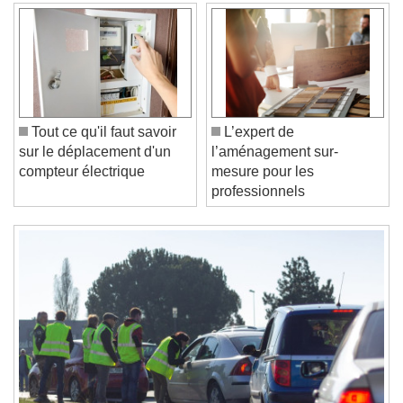
Video Player is loading.
Play Video
Play
Skip Backward
Skip Forward
Unmute
Current Time
0:00
/
Duration
-:-
Tout ce qu'il faut savoir
L’expert de
Loaded
:
0%
sur le déplacement d'un
l’aménagement sur-
Stream Type
LIVE
compteur électrique
mesure pour les
Seek to live, currently behind live
LIVE
professionnels
Remaining Time
-
0:00
1x
Playback Rate
Chapters
Chapters
Descriptions
descriptions off
, selected
Subtitles