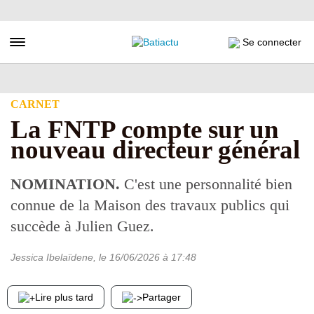
Aller
au
contenu
Toggle navigation
Se connecter
principal
CARNET
La FNTP compte sur un
nouveau directeur général
NOMINATION.
C'est une personnalité bien
connue de la Maison des travaux publics qui
succède à Julien Guez.
Jessica Ibelaïdene
, le
16/06/2026
à 17:48
Lire plus tard
Partager