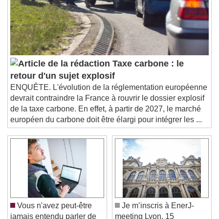
subtitles settings
, opens subtitles
settings dialog
subtitles off
, selected
Audio Track
Picture-in-Picture
Fullscreen
This is a modal window.
Taxe carbone : le
Beginning of dialog window. Escape will cancel
retour d'un sujet explosif
and close the window.
ENQUÊTE. L'évolution de la réglementation européenne
Text
devrait contraindre la France à rouvrir le dossier explosif
de la taxe carbone. En effet, à partir de 2027, le marché
Color
Opacity
européen du carbone doit être élargi pour intégrer les ...
Text Background
Color
Opacity
Caption Area Background
Color
Opacity
Font Size
Vous n'avez peut-être
Je m’inscris à EnerJ-