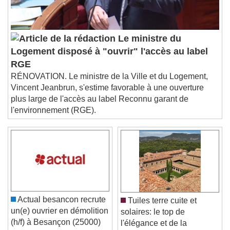
Audio Track
Picture-in-Picture
Fullscreen
This is a modal window.
Le ministre du
Beginning of dialog window. Escape will cancel
Logement disposé à "ouvrir" l'accès au label
and close the window.
RGE
Text
RÉNOVATION. Le ministre de la Ville et du Logement,
Vincent Jeanbrun, s'estime favorable à une ouverture
Color
Opacity
plus large de l'accès au label Reconnu garant de
Text Background
l'environnement (RGE).
Color
Opacity
Caption Area Background
Color
Opacity
Font Size
Actual besancon recrute
Tuiles terre cuite et
un(e) ouvrier en démolition
solaires: le top de
Text Edge Style
(h/f) à Besançon (25000)