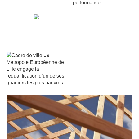
l'élégance et de la
performance
Font Family
Reset
Done
Close Modal Dialog
End of dialog window.
La
Métropole Européenne de
Lille engage la
requalification d’un de ses
quartiers les plus pauvres