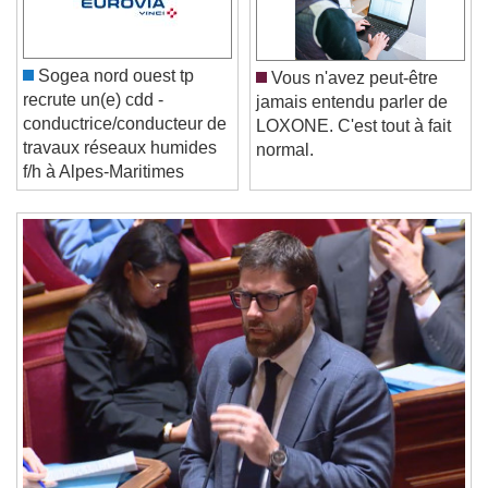
Play
Skip Backward
Skip Forward
Unmute
Current Time
0:00
/
Sogea nord ouest tp
Vous n'avez peut-être
Duration
-:-
recrute un(e) cdd -
jamais entendu parler de
Loaded
:
0%
Stream Type
LIVE
conductrice/conducteur de
LOXONE. C'est tout à fait
Seek to live, currently behind live
LIVE
travaux réseaux humides
normal.
Remaining Time
-
0:00
f/h à Alpes-Maritimes
1x
Playback Rate
Chapters
Chapters
Descriptions
descriptions off
, selected
Subtitles
subtitles settings
, opens subtitles
settings dialog
subtitles off
, selected