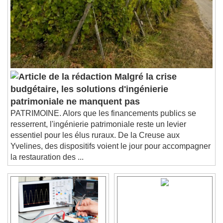
subtitles settings
, opens subtitles
settings dialog
subtitles off
, selected
Audio Track
Picture-in-Picture
Fullscreen
This is a modal window.
Beginning of dialog window. Escape will cancel
Malgré la crise
and close the window.
budgétaire, les solutions d'ingénierie
Text
patrimoniale ne manquent pas
PATRIMOINE. Alors que les financements publics se
Color
Opacity
resserrent, l'ingénierie patrimoniale reste un levier
Text Background
essentiel pour les élus ruraux. De la Creuse aux
Yvelines, des dispositifs voient le jour pour accompagner
la restauration des ...
Color
Opacity
Caption Area Background
Color
Opacity
Font Size