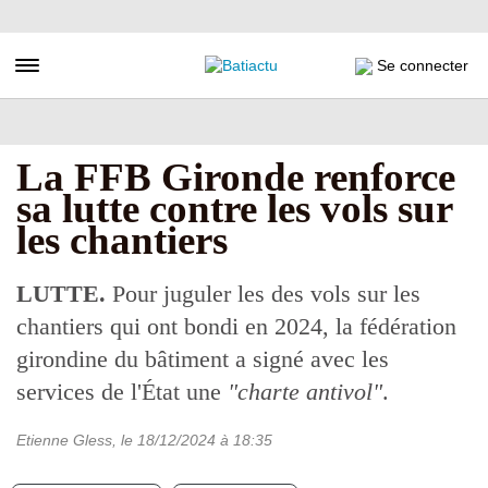
Aller
au
contenu
Toggle navigation
Se connecter
principal
La FFB Gironde renforce
sa lutte contre les vols sur
les chantiers
LUTTE.
Pour juguler les des vols sur les
chantiers qui ont bondi en 2024, la fédération
girondine du bâtiment a signé avec les
services de l'État une
"charte antivol"
.
Etienne Gless
, le
18/12/2024
à 18:35