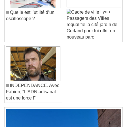
Text Edge Style
Lyon :
Quelle est l’utilité d’un
Passagers des Villes
oscilloscope ?
requalifie la cité-jardin de
Font Family
Gerland pour lui offrir un
nouveau parc
Reset
Done
Close Modal Dialog
End of dialog window.
INDÉPENDANCE. Avec
Fabien, "L'ADN artisanal
est une force !"