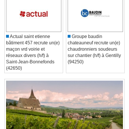
Video Player is loading.
Play Video
Play
Skip Backward
Skip Forward
Unmute
Current Time
0:00
/
Actual saint etienne
Groupe baudin
Duration
-:-
bâtiment 457 recrute un(e)
chateauneuf recrute un(e)
Loaded
:
0%
Stream Type
LIVE
maçon vrd voirie et
chaudronniers soudeurs
Seek to live, currently behind live
LIVE
réseaux divers (h/f) à
sur chantier (h/f) à Gentilly
Remaining Time
-
0:00
Saint-Jean-Bonnefonds
(94250)
(42650)
1x
Playback Rate
Chapters
Chapters
Descriptions
descriptions off
, selected
Subtitles