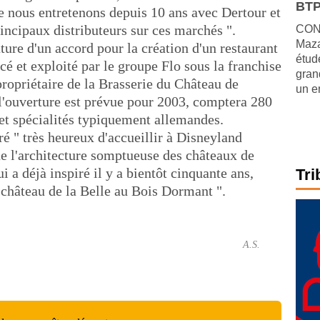
BTP
ue nous entretenons depuis 10 ans avec Dertour et
ncipaux distributeurs sur ces marchés ".
CONJ
Maza
ature d'un accord pour la création d'un restaurant
étude
cé et exploité par le groupe Flo sous la franchise
gran
ropriétaire de la Brasserie du Château de
un e
 l'ouverture est prévue pour 2003, comptera 280
 et spécialités typiquement allemandes.
é " très heureux d'accueillir à Disneyland
ue l'architecture somptueuse des châteaux de
 a déjà inspiré il y a bientôt cinquante ans,
Tri
 château de la Belle au Bois Dormant ".
A.S.