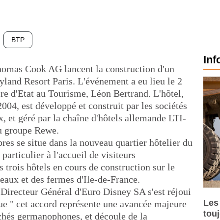
BTP
Inf
omas Cook AG lancent la construction d'un
yland Resort Paris. L'événement a eu lieu le 2
re d'Etat au Tourisme, Léon Bertrand. L'hôtel,
2004, est développé et construit par les sociétés
 et géré par la chaîne d'hôtels allemande LTI-
u groupe Rewe.
res se situe dans la nouveau quartier hôtelier du
particulier à l'accueil de visiteurs
rois hôtels en cours de construction sur le
âteaux et des fermes d'Ile-de-France.
Directeur Général d'Euro Disney SA s'est réjoui
Les
ue " cet accord représente une avancée majeure
tou
chés germanophones, et découle de la