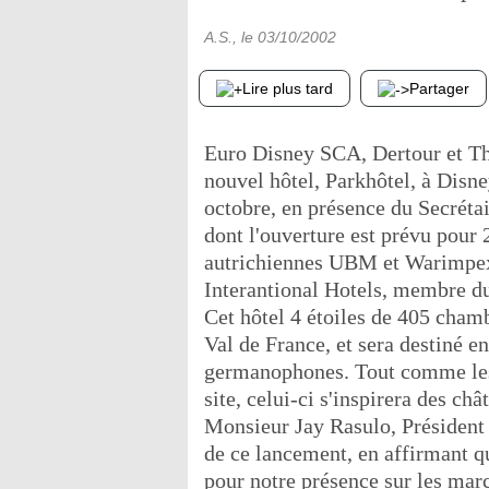
A.S.
, le
03/10/2002
Lire plus tard
Partager
Euro Disney SCA, Dertour et Th
nouvel hôtel, Parkhôtel, à Disne
octobre, en présence du Secrétai
dont l'ouverture est prévu pour 
autrichiennes UBM et Warimpex,
Interantional Hotels, membre d
Cet hôtel 4 étoiles de 405 chamb
Val de France, et sera destiné en 
germanophones. Tout comme les t
site, celui-ci s'inspirera des ch
Monsieur Jay Rasulo, Président 
de ce lancement, en affirmant q
pour notre présence sur les mar