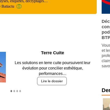
alyses, enquêtes, décryptages…
e Batiactu
Déc
cons
pod
BT
Vous
et l
Parking et garages
prof
clai
Entre circulation, sécurisation des accès, durabilité
savo
des revêtements et intégration…
Lire le dossier
Der