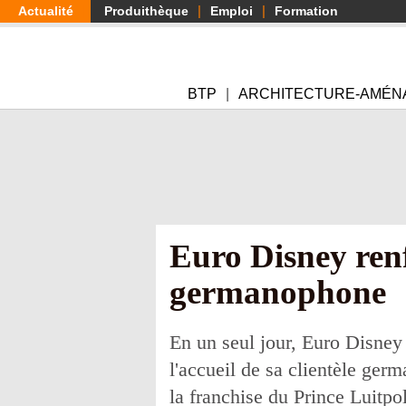
Aller
Actualité
Produithèque
Emploi
Formation
au
contenu
principal
BTP
ARCHITECTURE-AMÉN
Euro Disney renf
germanophone
En un seul jour, Euro Disney
l'accueil de sa clientèle ger
la franchise du Prince Luitpo